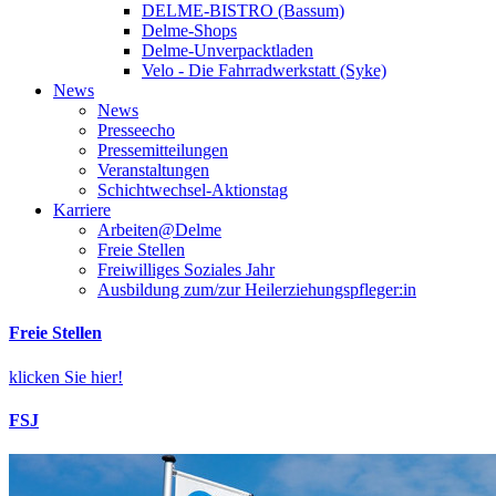
DELME-BISTRO (Bassum)
Delme-Shops
Delme-Unverpacktladen
Velo - Die Fahrradwerkstatt (Syke)
News
News
Presseecho
Pressemitteilungen
Veranstaltungen
Schichtwechsel-Aktionstag
Karriere
Arbeiten@Delme
Freie Stellen
Freiwilliges Soziales Jahr
Ausbildung zum/zur Heilerziehungspfleger:in
Freie Stellen
klicken Sie hier!
FSJ