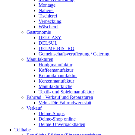
Montage
Näherei
Tischlerei
Verpackung
Wäscherei
Gastronomie
DELCASY
DELSUL
DELME-BISTRO
Gemeinschaftsverpflegung / Catering
Manufakturen
Honigmanufaktur
Kaffeemanufaktur
Keramikmanufaktur
Kerzenmanufaktur
Manufakturküche
Textil- und Spielemanufaktur
Fahrrad - Verkauf und Reparaturen
Velo - Die Fahrradwerkstatt
Verkauf
Delme-Shops
Delme-Shop online
Delme-Unverpacktladen
Teilhabe