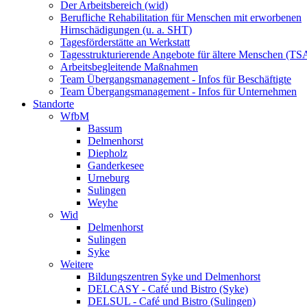
Der Arbeitsbereich (wid)
Berufliche Rehabilitation für Menschen mit erworbenen
Hirnschädigungen (u. a. SHT)
Tagesförderstätte an Werkstatt
Tagesstrukturierende Angebote für ältere Menschen (TS
Arbeitsbegleitende Maßnahmen
Team Übergangsmanagement - Infos für Beschäftigte
Team Übergangsmanagement - Infos für Unternehmen
Standorte
WfbM
Bassum
Delmenhorst
Diepholz
Ganderkesee
Urneburg
Sulingen
Weyhe
Wid
Delmenhorst
Sulingen
Syke
Weitere
Bildungszentren Syke und Delmenhorst
DELCASY - Café und Bistro (Syke)
DELSUL - Café und Bistro (Sulingen)