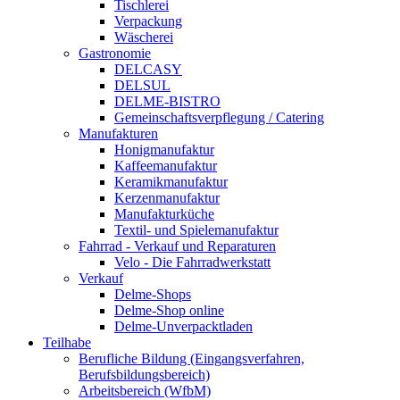
Tischlerei
Verpackung
Wäscherei
Gastronomie
DELCASY
DELSUL
DELME-BISTRO
Gemeinschaftsverpflegung / Catering
Manufakturen
Honigmanufaktur
Kaffeemanufaktur
Keramikmanufaktur
Kerzenmanufaktur
Manufakturküche
Textil- und Spielemanufaktur
Fahrrad - Verkauf und Reparaturen
Velo - Die Fahrradwerkstatt
Verkauf
Delme-Shops
Delme-Shop online
Delme-Unverpacktladen
Teilhabe
Berufliche Bildung (Eingangsverfahren,
Berufsbildungsbereich)
Arbeitsbereich (WfbM)