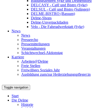
Bildungszentren Syke und Delmenhorst
DELCASY - Café und Bistro (Syke)
DELSUL - Café und Bistro (Sulingen)
DELME-BISTRO (Bassum)
Delme-Shops
Delme-Unverpacktladen
Velo - Die Fahrradwerkstatt (Syke)
News
News
Presseecho
Pressemitteilungen
Veranstaltungen
Schichtwechsel-Aktionstag
Karriere
Arbeiten@Delme
Freie Stellen
Freiwilliges Soziales Jahr
Ausbildung zum/zur Heilerziehungspfleger:in
Toggle navigation
Start
Die Delme
Historie