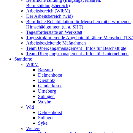
Berufliche Bildung (Eingangsverfahren,
Berufsbildungsbereich)
Arbeitsbereich (WfbM)
Der Arbeitsbereich (wid)
Berufliche Rehabilitation für Menschen mit erworbenen
Hirnschädigungen (u. a. SHT)
Tagesförderstätte an Werkstatt
Tagesstrukturierende Angebote für ältere Menschen (TS
Arbeitsbegleitende Maßnahmen
Team Übergangsmanagement - Infos für Beschäftigte
Team Übergangsmanagement - Infos für Unternehmen
Standorte
WfbM
Bassum
Delmenhorst
Diepholz
Ganderkesee
Urneburg
Sulingen
Weyhe
Wid
Delmenhorst
Sulingen
Syke
Weitere