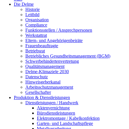
Die Delme
Historie
Leitbild
Organisation
Compliance
Funktionsstellen / Ansprechpersonen
Werkstattrat
Eltern- und Angehörigenbeiräte
Frauenbeauftragte
Betriebsrat
Betriebliches Gesundheitsmanagement (BGM)
Schwerbehindertenvertretung
Qualitätsmanagement
Delme-Klimaziele 2030
Datenschutz
Hinweisgeberkanal
Arbeitsschutzmanagement
Gesellschafter
Produktion & Dienstleistungen
Dienstleistungen / Handwerk
Aktenvernichtung
Bürodienstleistungen
Elektromontage / Kabelkonfektion
Garten- und Landschaftspflege
Metallverarbeitung