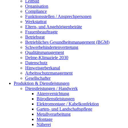
Leitbild
Organisation
Compliance
Funktionsstellen / Ansprechpersonen
Werkstattrat
Eltern- und Angehörigenbeiräte
Frauenbeauftragte
Betriebsrat
Betriebliches Gesundheitsmanagement (BGM)
Schwerbehindertenvertretung
Qualitätsmanagement
Delme-Klimaziele 2030
Datenschutz
Hinweisgeberkanal
Arbeitsschutzmanagement
Gesellschafter
Produktion & Dienstleistungen
Dienstleistungen / Handwerk
Aktenvernichtung
Bürodienstleistungen
Elektromontage / Kabelkonfektion
Garten- und Landschaftspflege
Metallverarbeitung
Montage
Näherei