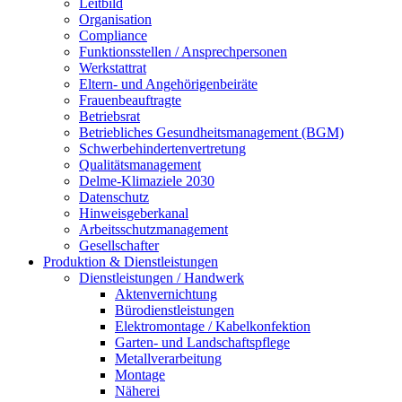
Leitbild
Organisation
Compliance
Funktionsstellen / Ansprechpersonen
Werkstattrat
Eltern- und Angehörigenbeiräte
Frauenbeauftragte
Betriebsrat
Betriebliches Gesundheitsmanagement (BGM)
Schwerbehindertenvertretung
Qualitätsmanagement
Delme-Klimaziele 2030
Datenschutz
Hinweisgeberkanal
Arbeitsschutzmanagement
Gesellschafter
Produktion & Dienstleistungen
Dienstleistungen / Handwerk
Aktenvernichtung
Bürodienstleistungen
Elektromontage / Kabelkonfektion
Garten- und Landschaftspflege
Metallverarbeitung
Montage
Näherei