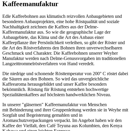
Kaffeemanufaktur
Edle Kaffeebohnen aus klimatisch reizvollen Anbaugebieten und
besonderen Anbauprojekten, eine hohe Röstqualität und soziale
Nachhaltigkeit zeichnen die Kaffees aus der Delme-
Kaffeemanufaktur aus. So wie die geographische Lage der
Anbaugebiete, das Klima und die Art des Anbaus einer
Kaffeepflanze ihre Persönlichkeit verleihen, so gibt der Röster und
die Art des Röstverfahrens den Bohnen ihren unverwechselbaren
Geschmack und Charakter. Die Kaffeebohnen unserer Weyher
Manufaktur werden nach Delme-Genussvorgaben im traditionellen
Langzeittrommelröstverfahren von Hand veredelt.
Die niedrige und schonende Rösttemperatur von 200° C röstet dabei
die Säuren aus den Bohnen. So wird das unvergleichliche
Kaffeearoma herausgebildet und unser Kaffee besonders
bekömmlich. Röstung für Röstung entstehen hochwertige
Spezialitätenkaffees auf höchstem handwerklichen Niveau.
In unserer "gläsernen" Kaffeemanufaktur von Menschen
mit Behinderung und ihrer Gruppenleitung werden sie in Weyhe mit
Sorgfalt und Begeisterung gemahlen und in
Aromaschutzverpackungen verpackt. Im Angebot haben wir den
Kaffee der Vielfalt, den Café Teyuna aus Kolumbien, den Kenya
Kahawa und einen leichten Espresso.