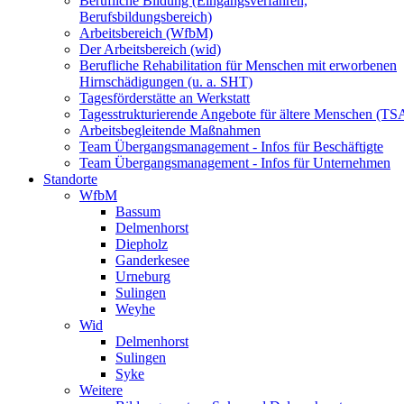
Berufliche Bildung (Eingangsverfahren,
Berufsbildungsbereich)
Arbeitsbereich (WfbM)
Der Arbeitsbereich (wid)
Berufliche Rehabilitation für Menschen mit erworbenen
Hirnschädigungen (u. a. SHT)
Tagesförderstätte an Werkstatt
Tagesstrukturierende Angebote für ältere Menschen (TS
Arbeitsbegleitende Maßnahmen
Team Übergangsmanagement - Infos für Beschäftigte
Team Übergangsmanagement - Infos für Unternehmen
Standorte
WfbM
Bassum
Delmenhorst
Diepholz
Ganderkesee
Urneburg
Sulingen
Weyhe
Wid
Delmenhorst
Sulingen
Syke
Weitere