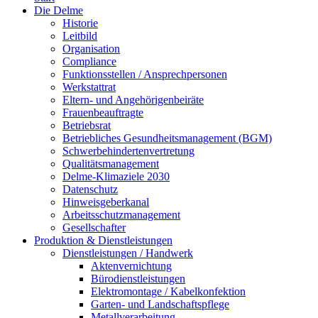
Die Delme
Historie
Leitbild
Organisation
Compliance
Funktionsstellen / Ansprechpersonen
Werkstattrat
Eltern- und Angehörigenbeiräte
Frauenbeauftragte
Betriebsrat
Betriebliches Gesundheitsmanagement (BGM)
Schwerbehindertenvertretung
Qualitätsmanagement
Delme-Klimaziele 2030
Datenschutz
Hinweisgeberkanal
Arbeitsschutzmanagement
Gesellschafter
Produktion & Dienstleistungen
Dienstleistungen / Handwerk
Aktenvernichtung
Bürodienstleistungen
Elektromontage / Kabelkonfektion
Garten- und Landschaftspflege
Metallverarbeitung