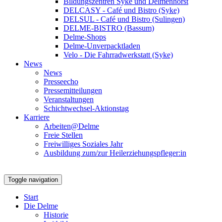
Bildungszentren Syke und Delmenhorst
DELCASY - Café und Bistro (Syke)
DELSUL - Café und Bistro (Sulingen)
DELME-BISTRO (Bassum)
Delme-Shops
Delme-Unverpacktladen
Velo - Die Fahrradwerkstatt (Syke)
News
News
Presseecho
Pressemitteilungen
Veranstaltungen
Schichtwechsel-Aktionstag
Karriere
Arbeiten@Delme
Freie Stellen
Freiwilliges Soziales Jahr
Ausbildung zum/zur Heilerziehungspfleger:in
Toggle navigation
Start
Die Delme
Historie