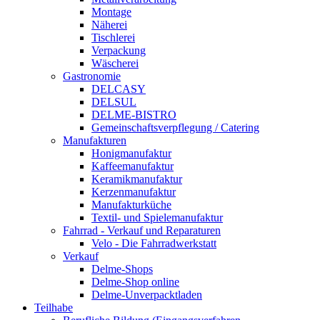
Montage
Näherei
Tischlerei
Verpackung
Wäscherei
Gastronomie
DELCASY
DELSUL
DELME-BISTRO
Gemeinschaftsverpflegung / Catering
Manufakturen
Honigmanufaktur
Kaffeemanufaktur
Keramikmanufaktur
Kerzenmanufaktur
Manufakturküche
Textil- und Spielemanufaktur
Fahrrad - Verkauf und Reparaturen
Velo - Die Fahrradwerkstatt
Verkauf
Delme-Shops
Delme-Shop online
Delme-Unverpacktladen
Teilhabe