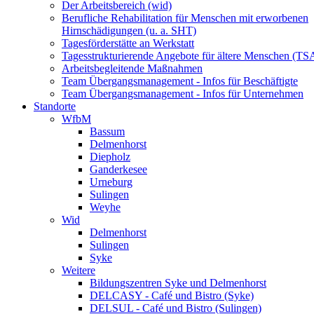
Der Arbeitsbereich (wid)
Berufliche Rehabilitation für Menschen mit erworbenen
Hirnschädigungen (u. a. SHT)
Tagesförderstätte an Werkstatt
Tagesstrukturierende Angebote für ältere Menschen (TS
Arbeitsbegleitende Maßnahmen
Team Übergangsmanagement - Infos für Beschäftigte
Team Übergangsmanagement - Infos für Unternehmen
Standorte
WfbM
Bassum
Delmenhorst
Diepholz
Ganderkesee
Urneburg
Sulingen
Weyhe
Wid
Delmenhorst
Sulingen
Syke
Weitere
Bildungszentren Syke und Delmenhorst
DELCASY - Café und Bistro (Syke)
DELSUL - Café und Bistro (Sulingen)