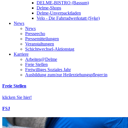
DELME-BISTRO (Bassum)
Delme-Shops
Delme-Unverpacktladen
Velo - Die Fahrradwerkstatt (Syke)
News
News
Presseecho
Pressemitteilungen
Veranstaltungen
Schichtwechsel-Aktionstag
Karriere
Arbeiten@Delme
Freie Stellen
Freiwilliges Soziales Jahr
Ausbildung zum/zur Heilerziehungspfleger:in
Freie Stellen
klicken Sie hier!
FSJ