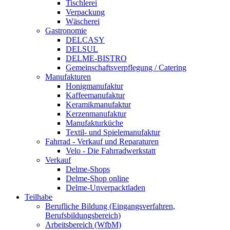
Tischlerei
Verpackung
Wäscherei
Gastronomie
DELCASY
DELSUL
DELME-BISTRO
Gemeinschaftsverpflegung / Catering
Manufakturen
Honigmanufaktur
Kaffeemanufaktur
Keramikmanufaktur
Kerzenmanufaktur
Manufakturküche
Textil- und Spielemanufaktur
Fahrrad - Verkauf und Reparaturen
Velo - Die Fahrradwerkstatt
Verkauf
Delme-Shops
Delme-Shop online
Delme-Unverpacktladen
Teilhabe
Berufliche Bildung (Eingangsverfahren,
Berufsbildungsbereich)
Arbeitsbereich (WfbM)