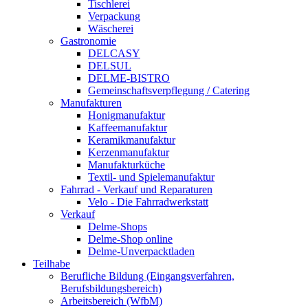
Tischlerei
Verpackung
Wäscherei
Gastronomie
DELCASY
DELSUL
DELME-BISTRO
Gemeinschaftsverpflegung / Catering
Manufakturen
Honigmanufaktur
Kaffeemanufaktur
Keramikmanufaktur
Kerzenmanufaktur
Manufakturküche
Textil- und Spielemanufaktur
Fahrrad - Verkauf und Reparaturen
Velo - Die Fahrradwerkstatt
Verkauf
Delme-Shops
Delme-Shop online
Delme-Unverpacktladen
Teilhabe
Berufliche Bildung (Eingangsverfahren,
Berufsbildungsbereich)
Arbeitsbereich (WfbM)