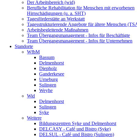
Der Arbeitsbereich (wid)
Berufliche Rehabilitation für Menschen mit erworbenen
Hirnschädigungen (u. a. SHT)
Tagesförderstätte an Werkstatt
Tagesstrukturierende Angebote für ältere Menschen (TS
Arbeitsbegleitende Maßnahmen
Team Übergangsmanagement - Infos für Beschäftigte
Team Übergangsmanagement - Infos für Unternehmen
Standorte
WfbM
Bassum
Delmenhorst
Diepholz
Ganderkesee
Urneburg
Sulingen
Weyhe
Wid
Delmenhorst
Sulingen
Syke
Weitere
Bildungszentren Syke und Delmenhorst
DELCASY - Café und Bistro (Syke)
DELSUL - Café und Bistro (Sulingen)