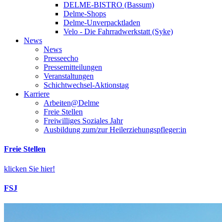
DELME-BISTRO (Bassum)
Delme-Shops
Delme-Unverpacktladen
Velo - Die Fahrradwerkstatt (Syke)
News
News
Presseecho
Pressemitteilungen
Veranstaltungen
Schichtwechsel-Aktionstag
Karriere
Arbeiten@Delme
Freie Stellen
Freiwilliges Soziales Jahr
Ausbildung zum/zur Heilerziehungspfleger:in
Freie Stellen
klicken Sie hier!
FSJ