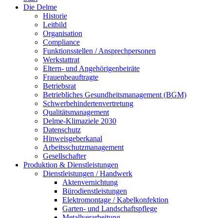
Die Delme
Historie
Leitbild
Organisation
Compliance
Funktionsstellen / Ansprechpersonen
Werkstattrat
Eltern- und Angehörigenbeiräte
Frauenbeauftragte
Betriebsrat
Betriebliches Gesundheitsmanagement (BGM)
Schwerbehindertenvertretung
Qualitätsmanagement
Delme-Klimaziele 2030
Datenschutz
Hinweisgeberkanal
Arbeitsschutzmanagement
Gesellschafter
Produktion & Dienstleistungen
Dienstleistungen / Handwerk
Aktenvernichtung
Bürodienstleistungen
Elektromontage / Kabelkonfektion
Garten- und Landschaftspflege
Metallverarbeitung