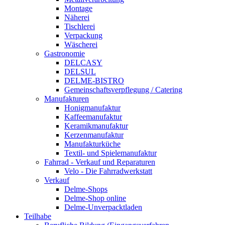
Montage
Näherei
Tischlerei
Verpackung
Wäscherei
Gastronomie
DELCASY
DELSUL
DELME-BISTRO
Gemeinschaftsverpflegung / Catering
Manufakturen
Honigmanufaktur
Kaffeemanufaktur
Keramikmanufaktur
Kerzenmanufaktur
Manufakturküche
Textil- und Spielemanufaktur
Fahrrad - Verkauf und Reparaturen
Velo - Die Fahrradwerkstatt
Verkauf
Delme-Shops
Delme-Shop online
Delme-Unverpacktladen
Teilhabe