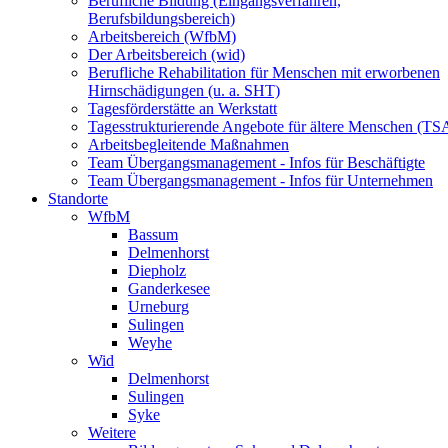
Berufliche Bildung (Eingangsverfahren,
Berufsbildungsbereich)
Arbeitsbereich (WfbM)
Der Arbeitsbereich (wid)
Berufliche Rehabilitation für Menschen mit erworbenen
Hirnschädigungen (u. a. SHT)
Tagesförderstätte an Werkstatt
Tagesstrukturierende Angebote für ältere Menschen (TS
Arbeitsbegleitende Maßnahmen
Team Übergangsmanagement - Infos für Beschäftigte
Team Übergangsmanagement - Infos für Unternehmen
Standorte
WfbM
Bassum
Delmenhorst
Diepholz
Ganderkesee
Urneburg
Sulingen
Weyhe
Wid
Delmenhorst
Sulingen
Syke
Weitere