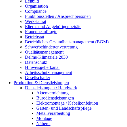
Leitbild
Organisation
Compliance
Funktionsstellen / Ansprechpersonen
Werkstattrat
Eltern- und Angehörigenbeiräte
Frauenbeauftragte
Betriebsrat
Betriebliches Gesundheitsmanagement (BGM)
Schwerbehindertenvertretung
Qualitätsmanagement
Delme-Klimaziele 2030
Datenschutz
Hinweisgeberkanal
Arbeitsschutzmanagement
Gesellschafter
Produktion & Dienstleistungen
Dienstleistungen / Handwerk
Aktenvernichtung
Bürodienstleistungen
Elektromontage / Kabelkonfektion
Garten- und Landschaftspflege
Metallverarbeitung
Montage
Näherei