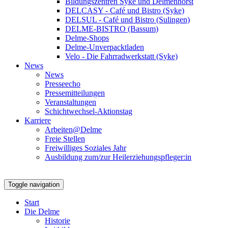
Bildungszentren Syke und Delmenhorst
DELCASY - Café und Bistro (Syke)
DELSUL - Café und Bistro (Sulingen)
DELME-BISTRO (Bassum)
Delme-Shops
Delme-Unverpacktladen
Velo - Die Fahrradwerkstatt (Syke)
News
News
Presseecho
Pressemitteilungen
Veranstaltungen
Schichtwechsel-Aktionstag
Karriere
Arbeiten@Delme
Freie Stellen
Freiwilliges Soziales Jahr
Ausbildung zum/zur Heilerziehungspfleger:in
Toggle navigation
Start
Die Delme
Historie