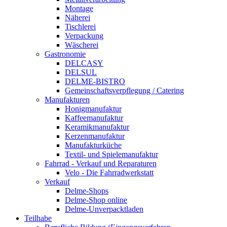
Montage
Näherei
Tischlerei
Verpackung
Wäscherei
Gastronomie
DELCASY
DELSUL
DELME-BISTRO
Gemeinschaftsverpflegung / Catering
Manufakturen
Honigmanufaktur
Kaffeemanufaktur
Keramikmanufaktur
Kerzenmanufaktur
Manufakturküche
Textil- und Spielemanufaktur
Fahrrad - Verkauf und Reparaturen
Velo - Die Fahrradwerkstatt
Verkauf
Delme-Shops
Delme-Shop online
Delme-Unverpacktladen
Teilhabe