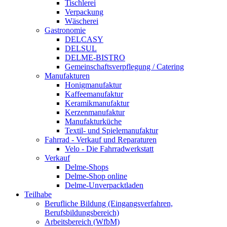
Tischlerei
Verpackung
Wäscherei
Gastronomie
DELCASY
DELSUL
DELME-BISTRO
Gemeinschaftsverpflegung / Catering
Manufakturen
Honigmanufaktur
Kaffeemanufaktur
Keramikmanufaktur
Kerzenmanufaktur
Manufakturküche
Textil- und Spielemanufaktur
Fahrrad - Verkauf und Reparaturen
Velo - Die Fahrradwerkstatt
Verkauf
Delme-Shops
Delme-Shop online
Delme-Unverpacktladen
Teilhabe
Berufliche Bildung (Eingangsverfahren,
Berufsbildungsbereich)
Arbeitsbereich (WfbM)