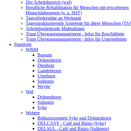
Der Arbeitsbereich (wid)
Berufliche Rehabilitation für Menschen mit erworbenen
Hirnschädigungen (u. a. SHT)
Tagesförderstätte an Werkstatt
Tagesstrukturierende Angebote für ältere Menschen (TS
Arbeitsbegleitende Maßnahmen
Team Übergangsmanagement - Infos für Beschäftigte
Team Übergangsmanagement - Infos für Unternehmen
Standorte
WfbM
Bassum
Delmenhorst
Diepholz
Ganderkesee
Urneburg
Sulingen
Weyhe
Wid
Delmenhorst
Sulingen
Syke
Weitere
Bildungszentren Syke und Delmenhorst
DELCASY - Café und Bistro (Syke)
DELSUL - Café und Bistro (Sulingen)