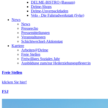
DELME-BISTRO (Bassum)
Delme-Shops
Delme-Unverpacktladen
Velo - Die Fahrradwerkstatt (Syke)
News
News
Presseecho
Pressemitteilungen
Veranstaltungen
Schichtwechsel-Aktionstag
Karriere
Arbeiten@Delme
Freie Stellen
Freiwilliges Soziales Jahr
Ausbildung zum/zur Heilerziehungspfleger:in
Freie Stellen
klicken Sie hier!
FSJ