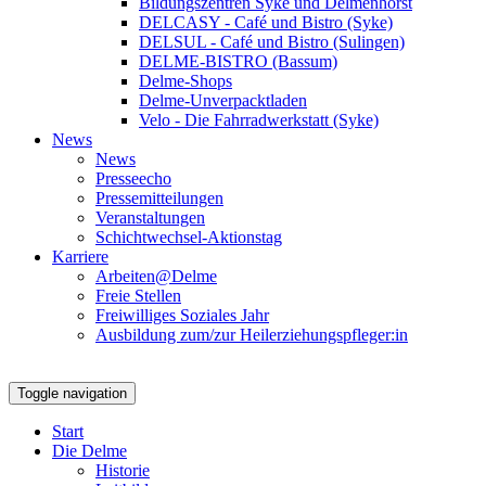
Bildungszentren Syke und Delmenhorst
DELCASY - Café und Bistro (Syke)
DELSUL - Café und Bistro (Sulingen)
DELME-BISTRO (Bassum)
Delme-Shops
Delme-Unverpacktladen
Velo - Die Fahrradwerkstatt (Syke)
News
News
Presseecho
Pressemitteilungen
Veranstaltungen
Schichtwechsel-Aktionstag
Karriere
Arbeiten@Delme
Freie Stellen
Freiwilliges Soziales Jahr
Ausbildung zum/zur Heilerziehungspfleger:in
Toggle navigation
Start
Die Delme
Historie