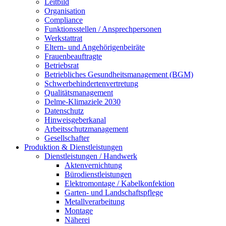
Leitbild
Organisation
Compliance
Funktionsstellen / Ansprechpersonen
Werkstattrat
Eltern- und Angehörigenbeiräte
Frauenbeauftragte
Betriebsrat
Betriebliches Gesundheitsmanagement (BGM)
Schwerbehindertenvertretung
Qualitätsmanagement
Delme-Klimaziele 2030
Datenschutz
Hinweisgeberkanal
Arbeitsschutzmanagement
Gesellschafter
Produktion & Dienstleistungen
Dienstleistungen / Handwerk
Aktenvernichtung
Bürodienstleistungen
Elektromontage / Kabelkonfektion
Garten- und Landschaftspflege
Metallverarbeitung
Montage
Näherei