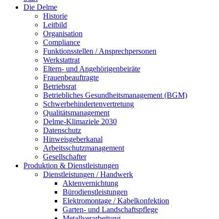
Die Delme
Historie
Leitbild
Organisation
Compliance
Funktionsstellen / Ansprechpersonen
Werkstattrat
Eltern- und Angehörigenbeiräte
Frauenbeauftragte
Betriebsrat
Betriebliches Gesundheitsmanagement (BGM)
Schwerbehindertenvertretung
Qualitätsmanagement
Delme-Klimaziele 2030
Datenschutz
Hinweisgeberkanal
Arbeitsschutzmanagement
Gesellschafter
Produktion & Dienstleistungen
Dienstleistungen / Handwerk
Aktenvernichtung
Bürodienstleistungen
Elektromontage / Kabelkonfektion
Garten- und Landschaftspflege
Metallverarbeitung