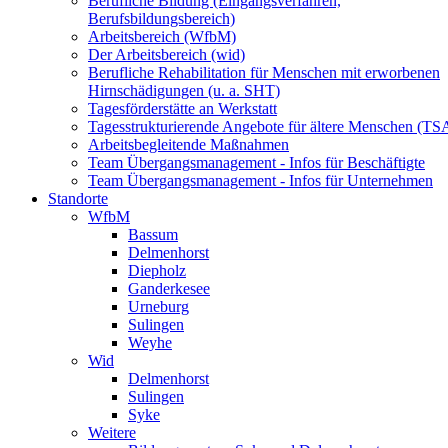
Berufliche Bildung (Eingangsverfahren,
Berufsbildungsbereich)
Arbeitsbereich (WfbM)
Der Arbeitsbereich (wid)
Berufliche Rehabilitation für Menschen mit erworbenen
Hirnschädigungen (u. a. SHT)
Tagesförderstätte an Werkstatt
Tagesstrukturierende Angebote für ältere Menschen (TS
Arbeitsbegleitende Maßnahmen
Team Übergangsmanagement - Infos für Beschäftigte
Team Übergangsmanagement - Infos für Unternehmen
Standorte
WfbM
Bassum
Delmenhorst
Diepholz
Ganderkesee
Urneburg
Sulingen
Weyhe
Wid
Delmenhorst
Sulingen
Syke
Weitere