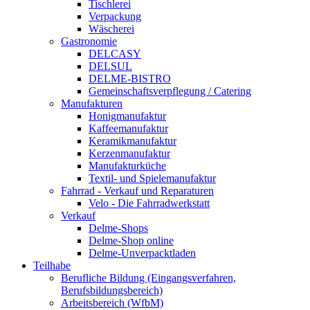
Tischlerei
Verpackung
Wäscherei
Gastronomie
DELCASY
DELSUL
DELME-BISTRO
Gemeinschaftsverpflegung / Catering
Manufakturen
Honigmanufaktur
Kaffeemanufaktur
Keramikmanufaktur
Kerzenmanufaktur
Manufakturküche
Textil- und Spielemanufaktur
Fahrrad - Verkauf und Reparaturen
Velo - Die Fahrradwerkstatt
Verkauf
Delme-Shops
Delme-Shop online
Delme-Unverpacktladen
Teilhabe
Berufliche Bildung (Eingangsverfahren,
Berufsbildungsbereich)
Arbeitsbereich (WfbM)