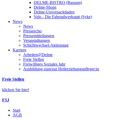
DELME-BISTRO (Bassum)
Delme-Shops
Delme-Unverpacktladen
Velo - Die Fahrradwerkstatt (Syke)
News
News
Presseecho
Pressemitteilungen
Veranstaltungen
Schichtwechsel-Aktionstag
Karriere
Arbeiten@Delme
Freie Stellen
Freiwilliges Soziales Jahr
Ausbildung zum/zur Heilerziehungspfleger:in
Freie Stellen
klicken Sie hier!
FSJ
Start
AGB