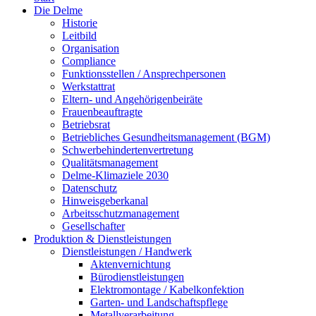
Die Delme
Historie
Leitbild
Organisation
Compliance
Funktionsstellen / Ansprechpersonen
Werkstattrat
Eltern- und Angehörigenbeiräte
Frauenbeauftragte
Betriebsrat
Betriebliches Gesundheitsmanagement (BGM)
Schwerbehindertenvertretung
Qualitätsmanagement
Delme-Klimaziele 2030
Datenschutz
Hinweisgeberkanal
Arbeitsschutzmanagement
Gesellschafter
Produktion & Dienstleistungen
Dienstleistungen / Handwerk
Aktenvernichtung
Bürodienstleistungen
Elektromontage / Kabelkonfektion
Garten- und Landschaftspflege
Metallverarbeitung