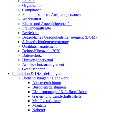
Leitbild
Organisation
Compliance
Funktionsstellen / Ansprechpersonen
Werkstattrat
Eltern- und Angehörigenbeiräte
Frauenbeauftragte
Betriebsrat
Betriebliches Gesundheitsmanagement (BGM)
Schwerbehindertenvertretung
Qualitätsmanagement
Delme-Klimaziele 2030
Datenschutz
Hinweisgeberkanal
Arbeitsschutzmanagement
Gesellschafter
Produktion & Dienstleistungen
Dienstleistungen / Handwerk
Aktenvernichtung
Bürodienstleistungen
Elektromontage / Kabelkonfektion
Garten- und Landschaftspflege
Metallverarbeitung
Montage
Näherei