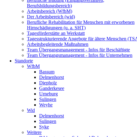
Berufliche Bildung (Eingangsverfahren,
Berufsbildungsbereich)
Arbeitsbereich (WfbM)
Der Arbeitsbereich (wid)
Berufliche Rehabilitation für Menschen mit erworbenen
Hirnschädigungen (u. a. SHT)
Tagesförderstätte an Werkstatt
Tagesstrukturierende Angebote für ältere Menschen (TS
Arbeitsbegleitende Maßnahmen
Team Übergangsmanagement - Infos für Beschäftigte
Team Übergangsmanagement - Infos für Unternehmen
Standorte
WfbM
Bassum
Delmenhorst
Diepholz
Ganderkesee
Urneburg
Sulingen
Weyhe
Wid
Delmenhorst
Sulingen
Syke
Weitere