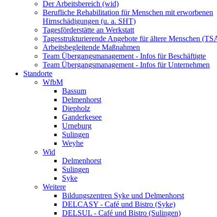
Der Arbeitsbereich (wid)
Berufliche Rehabilitation für Menschen mit erworbenen
Hirnschädigungen (u. a. SHT)
Tagesförderstätte an Werkstatt
Tagesstrukturierende Angebote für ältere Menschen (TS
Arbeitsbegleitende Maßnahmen
Team Übergangsmanagement - Infos für Beschäftigte
Team Übergangsmanagement - Infos für Unternehmen
Standorte
WfbM
Bassum
Delmenhorst
Diepholz
Ganderkesee
Urneburg
Sulingen
Weyhe
Wid
Delmenhorst
Sulingen
Syke
Weitere
Bildungszentren Syke und Delmenhorst
DELCASY - Café und Bistro (Syke)
DELSUL - Café und Bistro (Sulingen)