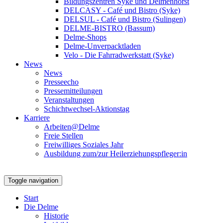
Bildungszentren Syke und Delmenhorst
DELCASY - Café und Bistro (Syke)
DELSUL - Café und Bistro (Sulingen)
DELME-BISTRO (Bassum)
Delme-Shops
Delme-Unverpacktladen
Velo - Die Fahrradwerkstatt (Syke)
News
News
Presseecho
Pressemitteilungen
Veranstaltungen
Schichtwechsel-Aktionstag
Karriere
Arbeiten@Delme
Freie Stellen
Freiwilliges Soziales Jahr
Ausbildung zum/zur Heilerziehungspfleger:in
Toggle navigation
Start
Die Delme
Historie