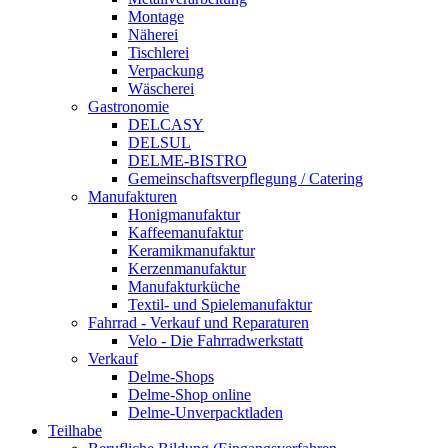
Montage
Näherei
Tischlerei
Verpackung
Wäscherei
Gastronomie
DELCASY
DELSUL
DELME-BISTRO
Gemeinschaftsverpflegung / Catering
Manufakturen
Honigmanufaktur
Kaffeemanufaktur
Keramikmanufaktur
Kerzenmanufaktur
Manufakturküche
Textil- und Spielemanufaktur
Fahrrad - Verkauf und Reparaturen
Velo - Die Fahrradwerkstatt
Verkauf
Delme-Shops
Delme-Shop online
Delme-Unverpacktladen
Teilhabe