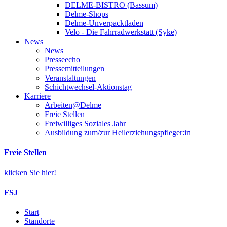
DELME-BISTRO (Bassum)
Delme-Shops
Delme-Unverpacktladen
Velo - Die Fahrradwerkstatt (Syke)
News
News
Presseecho
Pressemitteilungen
Veranstaltungen
Schichtwechsel-Aktionstag
Karriere
Arbeiten@Delme
Freie Stellen
Freiwilliges Soziales Jahr
Ausbildung zum/zur Heilerziehungspfleger:in
Freie Stellen
klicken Sie hier!
FSJ
Start
Standorte