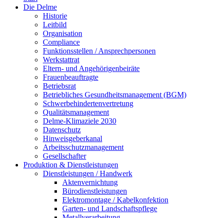
Die Delme
Historie
Leitbild
Organisation
Compliance
Funktionsstellen / Ansprechpersonen
Werkstattrat
Eltern- und Angehörigenbeiräte
Frauenbeauftragte
Betriebsrat
Betriebliches Gesundheitsmanagement (BGM)
Schwerbehindertenvertretung
Qualitätsmanagement
Delme-Klimaziele 2030
Datenschutz
Hinweisgeberkanal
Arbeitsschutzmanagement
Gesellschafter
Produktion & Dienstleistungen
Dienstleistungen / Handwerk
Aktenvernichtung
Bürodienstleistungen
Elektromontage / Kabelkonfektion
Garten- und Landschaftspflege
Metallverarbeitung