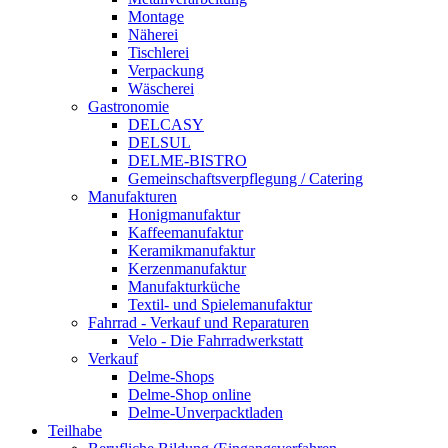
Montage
Näherei
Tischlerei
Verpackung
Wäscherei
Gastronomie
DELCASY
DELSUL
DELME-BISTRO
Gemeinschaftsverpflegung / Catering
Manufakturen
Honigmanufaktur
Kaffeemanufaktur
Keramikmanufaktur
Kerzenmanufaktur
Manufakturküche
Textil- und Spielemanufaktur
Fahrrad - Verkauf und Reparaturen
Velo - Die Fahrradwerkstatt
Verkauf
Delme-Shops
Delme-Shop online
Delme-Unverpacktladen
Teilhabe