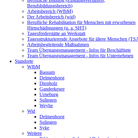
Berufliche Bildung (Eingangsverfahren,
Berufsbildungsbereich)
Arbeitsbereich (WfbM)
Der Arbeitsbereich (wid)
Berufliche Rehabilitation für Menschen mit erworbenen
Hirnschädigungen (u. a. SHT)
Tagesförderstätte an Werkstatt
Tagesstrukturierende Angebote für ältere Menschen (TS
Arbeitsbegleitende Maßnahmen
Team Übergangsmanagement - Infos für Beschäftigte
Team Übergangsmanagement - Infos für Unternehmen
Standorte
WfbM
Bassum
Delmenhorst
Diepholz
Ganderkesee
Urneburg
Sulingen
Weyhe
Wid
Delmenhorst
Sulingen
Syke
Weitere