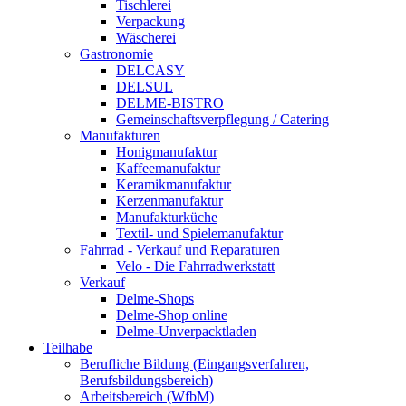
Tischlerei
Verpackung
Wäscherei
Gastronomie
DELCASY
DELSUL
DELME-BISTRO
Gemeinschaftsverpflegung / Catering
Manufakturen
Honigmanufaktur
Kaffeemanufaktur
Keramikmanufaktur
Kerzenmanufaktur
Manufakturküche
Textil- und Spielemanufaktur
Fahrrad - Verkauf und Reparaturen
Velo - Die Fahrradwerkstatt
Verkauf
Delme-Shops
Delme-Shop online
Delme-Unverpacktladen
Teilhabe
Berufliche Bildung (Eingangsverfahren,
Berufsbildungsbereich)
Arbeitsbereich (WfbM)