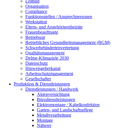
Leitbild
Organisation
Compliance
Funktionsstellen / Ansprechpersonen
Werkstattrat
Eltern- und Angehörigenbeiräte
Frauenbeauftragte
Betriebsrat
Betriebliches Gesundheitsmanagement (BGM)
Schwerbehindertenvertretung
Qualitätsmanagement
Delme-Klimaziele 2030
Datenschutz
Hinweisgeberkanal
Arbeitsschutzmanagement
Gesellschafter
Produktion & Dienstleistungen
Dienstleistungen / Handwerk
Aktenvernichtung
Bürodienstleistungen
Elektromontage / Kabelkonfektion
Garten- und Landschaftspflege
Metallverarbeitung
Montage
Näherei