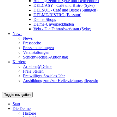
Bildungszentren Syke und Delmenhorst
DELCASY - Café und Bistro (Syke)
DELSUL - Café und Bistro (Sulingen)
DELME-BISTRO (Bassum)
Delme-Shops
Delme-Unverpacktladen
Velo - Die Fahrradwerkstatt (Syke)
News
News
Presseecho
Pressemitteilungen
Veranstaltungen
Schichtwechsel-Aktionstag
Karriere
Arbeiten@Delme
Freie Stellen
Freiwilliges Soziales Jahr
Ausbildung zum/zur Heilerziehungspfleger:in
Toggle navigation
Start
Die Delme
Historie