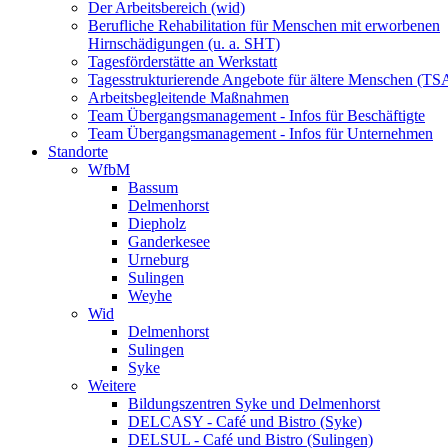
Der Arbeitsbereich (wid)
Berufliche Rehabilitation für Menschen mit erworbenen
Hirnschädigungen (u. a. SHT)
Tagesförderstätte an Werkstatt
Tagesstrukturierende Angebote für ältere Menschen (TS
Arbeitsbegleitende Maßnahmen
Team Übergangsmanagement - Infos für Beschäftigte
Team Übergangsmanagement - Infos für Unternehmen
Standorte
WfbM
Bassum
Delmenhorst
Diepholz
Ganderkesee
Urneburg
Sulingen
Weyhe
Wid
Delmenhorst
Sulingen
Syke
Weitere
Bildungszentren Syke und Delmenhorst
DELCASY - Café und Bistro (Syke)
DELSUL - Café und Bistro (Sulingen)