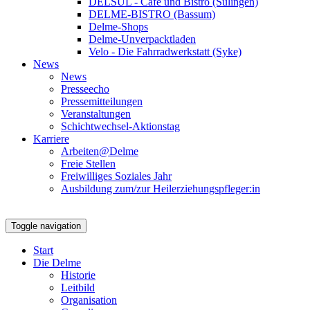
DELSUL - Café und Bistro (Sulingen)
DELME-BISTRO (Bassum)
Delme-Shops
Delme-Unverpacktladen
Velo - Die Fahrradwerkstatt (Syke)
News
News
Presseecho
Pressemitteilungen
Veranstaltungen
Schichtwechsel-Aktionstag
Karriere
Arbeiten@Delme
Freie Stellen
Freiwilliges Soziales Jahr
Ausbildung zum/zur Heilerziehungspfleger:in
Toggle navigation
Start
Die Delme
Historie
Leitbild
Organisation