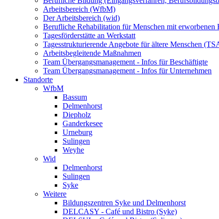
Berufliche Bildung (Eingangsverfahren, Berufsbildungsb
Arbeitsbereich (WfbM)
Der Arbeitsbereich (wid)
Berufliche Rehabilitation für Menschen mit erworbenen
Tagesförderstätte an Werkstatt
Tagesstrukturierende Angebote für ältere Menschen (TS
Arbeitsbegleitende Maßnahmen
Team Übergangsmanagement - Infos für Beschäftigte
Team Übergangsmanagement - Infos für Unternehmen
Standorte
WfbM
Bassum
Delmenhorst
Diepholz
Ganderkesee
Urneburg
Sulingen
Weyhe
Wid
Delmenhorst
Sulingen
Syke
Weitere
Bildungszentren Syke und Delmenhorst
DELCASY - Café und Bistro (Syke)