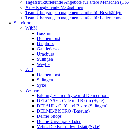
Tagesstrukturierende Angebote für ältere Menschen (TS
Arbeitsbegleitende Maßnahmen
Team Übergangsmanagement - Infos für Beschäftigte
Team Übergangsmanagement - Infos für Unternehmen
Standorte
WfbM
Bassum
Delmenhorst
Diepholz
Ganderkesee
Urneburg
Sulingen
Weyhe
Wid
Delmenhorst
Sulingen
Syke
Weitere
Bildungszentren Syke und Delmenhorst
DELCASY - Café und Bistro (Syke)
DELSUL - Café und Bistro (Sulingen)
DELME-BISTRO (Bassum)
Delme-Shops
Delme-Unverpacktladen
Velo - Die Fahrradwerkstatt (Syke)