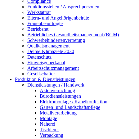
Compliance
Funktionsstellen / Ansprechpersonen
Werkstattrat
Eltern- und Angehörigenbeiräte
Frauenbeauftragte
Betriebsrat
Betriebliches Gesundheitsmanagement (BGM)
Schwerbehindertenvertretung
Qualitätsmanagement
Delme-Klimaziele 2030
Datenschutz
Hinweisgeberkanal
Arbeitsschutzmanagement
Gesellschafter
Produktion & Dienstleistungen
Dienstleistungen / Handwerk
Aktenvernichtung
Bürodienstleistungen
Elektromontage / Kabelkonfektion
Garten- und Landschaftspflege
Metallverarbeitung
Montage
Näherei
Tischlerei
Verpackung