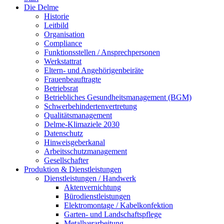
Die Delme
Historie
Leitbild
Organisation
Compliance
Funktionsstellen / Ansprechpersonen
Werkstattrat
Eltern- und Angehörigenbeiräte
Frauenbeauftragte
Betriebsrat
Betriebliches Gesundheitsmanagement (BGM)
Schwerbehindertenvertretung
Qualitätsmanagement
Delme-Klimaziele 2030
Datenschutz
Hinweisgeberkanal
Arbeitsschutzmanagement
Gesellschafter
Produktion & Dienstleistungen
Dienstleistungen / Handwerk
Aktenvernichtung
Bürodienstleistungen
Elektromontage / Kabelkonfektion
Garten- und Landschaftspflege
Metallverarbeitung