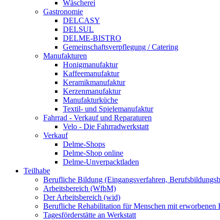
Wäscherei
Gastronomie
DELCASY
DELSUL
DELME-BISTRO
Gemeinschaftsverpflegung / Catering
Manufakturen
Honigmanufaktur
Kaffeemanufaktur
Keramikmanufaktur
Kerzenmanufaktur
Manufakturküche
Textil- und Spielemanufaktur
Fahrrad - Verkauf und Reparaturen
Velo - Die Fahrradwerkstatt
Verkauf
Delme-Shops
Delme-Shop online
Delme-Unverpacktladen
Teilhabe
Berufliche Bildung (Eingangsverfahren, Berufsbildungsb
Arbeitsbereich (WfbM)
Der Arbeitsbereich (wid)
Berufliche Rehabilitation für Menschen mit erworbenen
Tagesförderstätte an Werkstatt