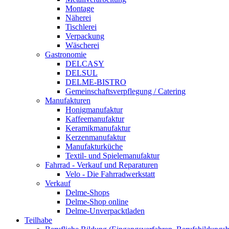
Montage
Näherei
Tischlerei
Verpackung
Wäscherei
Gastronomie
DELCASY
DELSUL
DELME-BISTRO
Gemeinschaftsverpflegung / Catering
Manufakturen
Honigmanufaktur
Kaffeemanufaktur
Keramikmanufaktur
Kerzenmanufaktur
Manufakturküche
Textil- und Spielemanufaktur
Fahrrad - Verkauf und Reparaturen
Velo - Die Fahrradwerkstatt
Verkauf
Delme-Shops
Delme-Shop online
Delme-Unverpacktladen
Teilhabe