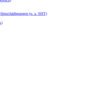
ereich)
 Hirnschädigungen (u. a. SHT)
A)