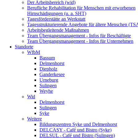
Der Arbeitsbereich (wid)
Berufliche Rehabilitation für Menschen mit erworbenen
Hirnschädigungen (u. a. SHT)
Tagesförderstätte an Werkstatt
Tagesstrukturierende Angebote für ältere Menschen (TS
Arbeitsbegleitende Maßnahmen
Team Übergangsmanagement - Infos für Beschäftigte
Team Übergangsmanagement - Infos für Unternehmen
Standorte
WfbM
Bassum
Delmenhorst
Diepholz
Ganderkesee
Urneburg
Sulingen
Weyhe
Wid
Delmenhorst
Sulingen
Syke
Weitere
Bildungszentren Syke und Delmenhorst
DELCASY - Café und Bistro (Syke)
DELSUL - Café und Bistro (Sulingen)