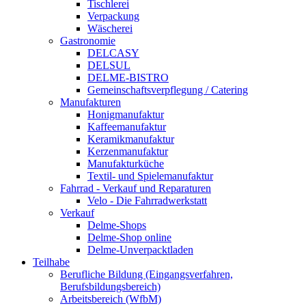
Tischlerei
Verpackung
Wäscherei
Gastronomie
DELCASY
DELSUL
DELME-BISTRO
Gemeinschaftsverpflegung / Catering
Manufakturen
Honigmanufaktur
Kaffeemanufaktur
Keramikmanufaktur
Kerzenmanufaktur
Manufakturküche
Textil- und Spielemanufaktur
Fahrrad - Verkauf und Reparaturen
Velo - Die Fahrradwerkstatt
Verkauf
Delme-Shops
Delme-Shop online
Delme-Unverpacktladen
Teilhabe
Berufliche Bildung (Eingangsverfahren,
Berufsbildungsbereich)
Arbeitsbereich (WfbM)