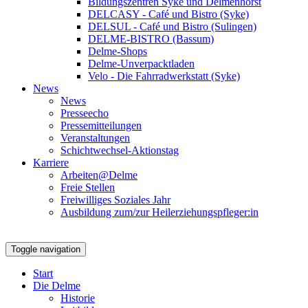
Bildungszentren Syke und Delmenhorst
DELCASY - Café und Bistro (Syke)
DELSUL - Café und Bistro (Sulingen)
DELME-BISTRO (Bassum)
Delme-Shops
Delme-Unverpacktladen
Velo - Die Fahrradwerkstatt (Syke)
News
News
Presseecho
Pressemitteilungen
Veranstaltungen
Schichtwechsel-Aktionstag
Karriere
Arbeiten@Delme
Freie Stellen
Freiwilliges Soziales Jahr
Ausbildung zum/zur Heilerziehungspfleger:in
Toggle navigation
Start
Die Delme
Historie