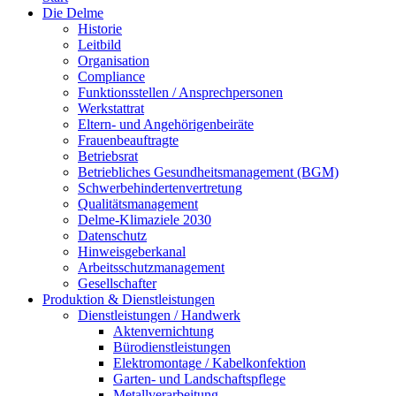
Die Delme
Historie
Leitbild
Organisation
Compliance
Funktionsstellen / Ansprechpersonen
Werkstattrat
Eltern- und Angehörigenbeiräte
Frauenbeauftragte
Betriebsrat
Betriebliches Gesundheitsmanagement (BGM)
Schwerbehindertenvertretung
Qualitätsmanagement
Delme-Klimaziele 2030
Datenschutz
Hinweisgeberkanal
Arbeitsschutzmanagement
Gesellschafter
Produktion & Dienstleistungen
Dienstleistungen / Handwerk
Aktenvernichtung
Bürodienstleistungen
Elektromontage / Kabelkonfektion
Garten- und Landschaftspflege
Metallverarbeitung