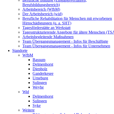
Berufliche Bildung (Eingangsverfahren,
Berufsbildungsbereich)
Arbeitsbereich (WfbM)
Der Arbeitsbereich (wid)
Berufliche Rehabilitation für Menschen mit erworbenen
Hirnschädigungen (u. a. SHT)
Tagesförderstätte an Werkstatt
Tagesstrukturierende Angebote für ältere Menschen (TS
Arbeitsbegleitende Maßnahmen
Team Übergangsmanagement - Infos für Beschäftigte
Team Übergangsmanagement - Infos für Unternehmen
Standorte
WfbM
Bassum
Delmenhorst
Diepholz
Ganderkesee
Urneburg
Sulingen
Weyhe
Wid
Delmenhorst
Sulingen
Syke
Weitere