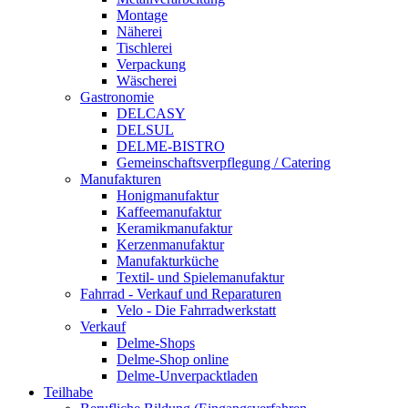
Montage
Näherei
Tischlerei
Verpackung
Wäscherei
Gastronomie
DELCASY
DELSUL
DELME-BISTRO
Gemeinschaftsverpflegung / Catering
Manufakturen
Honigmanufaktur
Kaffeemanufaktur
Keramikmanufaktur
Kerzenmanufaktur
Manufakturküche
Textil- und Spielemanufaktur
Fahrrad - Verkauf und Reparaturen
Velo - Die Fahrradwerkstatt
Verkauf
Delme-Shops
Delme-Shop online
Delme-Unverpacktladen
Teilhabe