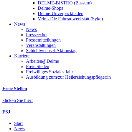
DELME-BISTRO (Bassum)
Delme-Shops
Delme-Unverpacktladen
Velo - Die Fahrradwerkstatt (Syke)
News
News
Presseecho
Pressemitteilungen
Veranstaltungen
Schichtwechsel-Aktionstag
Karriere
Arbeiten@Delme
Freie Stellen
Freiwilliges Soziales Jahr
Ausbildung zum/zur Heilerziehungspfleger:in
Freie Stellen
klicken Sie hier!
FSJ
Start
News