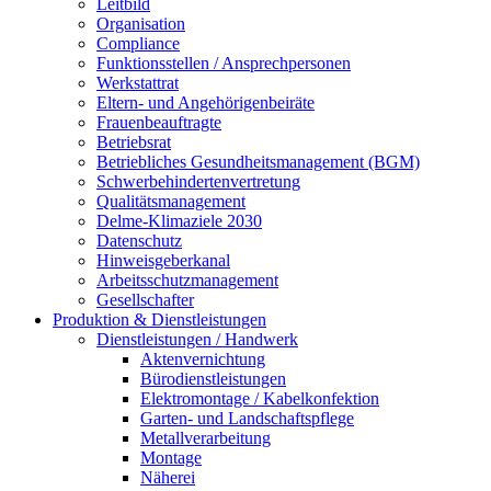
Leitbild
Organisation
Compliance
Funktionsstellen / Ansprechpersonen
Werkstattrat
Eltern- und Angehörigenbeiräte
Frauenbeauftragte
Betriebsrat
Betriebliches Gesundheitsmanagement (BGM)
Schwerbehindertenvertretung
Qualitätsmanagement
Delme-Klimaziele 2030
Datenschutz
Hinweisgeberkanal
Arbeitsschutzmanagement
Gesellschafter
Produktion & Dienstleistungen
Dienstleistungen / Handwerk
Aktenvernichtung
Bürodienstleistungen
Elektromontage / Kabelkonfektion
Garten- und Landschaftspflege
Metallverarbeitung
Montage
Näherei