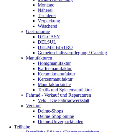
Montage
Näherei
Tischlerei
Verpackung
Wäscherei
Gastronomie
DELCASY
DELSUL
DELME-BISTRO
Gemeinschaftsverpflegung / Catering
Manufakturen
Honigmanufaktur
Kaffeemanufaktur
Keramikmanufaktur
Kerzenmanufaktur
Manufakturküche
Textil- und Spielemanufaktur
Fahrrad - Verkauf und Reparaturen
Velo - Die Fahrradwerkstatt
Verkauf
Delme-Shops
Delme-Shop online
Delme-Unverpacktladen
Teilhabe