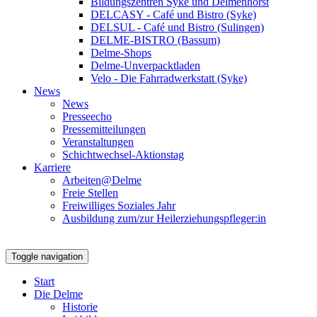
Bildungszentren Syke und Delmenhorst
DELCASY - Café und Bistro (Syke)
DELSUL - Café und Bistro (Sulingen)
DELME-BISTRO (Bassum)
Delme-Shops
Delme-Unverpacktladen
Velo - Die Fahrradwerkstatt (Syke)
News
News
Presseecho
Pressemitteilungen
Veranstaltungen
Schichtwechsel-Aktionstag
Karriere
Arbeiten@Delme
Freie Stellen
Freiwilliges Soziales Jahr
Ausbildung zum/zur Heilerziehungspfleger:in
Toggle navigation
Start
Die Delme
Historie