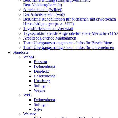
Berufliche Bildung (Eingangsverfahren,
Berufsbildungsbereich)
Arbeitsbereich (WfbM)
Der Arbeitsbereich (wid)
Berufliche Rehabilitation für Menschen mit erworbenen
Hirnschädigungen (u. a. SHT)
Tagesförderstätte an Werkstatt
Tagesstrukturierende Angebote für ältere Menschen (TS
Arbeitsbegleitende Maßnahmen
Team Übergangsmanagement - Infos für Beschäftigte
Team Übergangsmanagement - Infos für Unternehmen
Standorte
WfbM
Bassum
Delmenhorst
Diepholz
Ganderkesee
Urneburg
Sulingen
Weyhe
Wid
Delmenhorst
Sulingen
Syke
Weitere