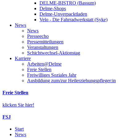
DELME-BISTRO (Bassum)
Delme-Shops
Delme-Unverpacktladen
Velo - Die Fahrradwerkstatt (Syke)
News
News
Presseecho
Pressemitteilungen
Veranstaltungen
Schichtwechsel-Aktionstag
Karriere
Arbeiten@Delme
Freie Stellen
Freiwilliges Soziales Jahr
Ausbildung zum/zur Heilerziehungspfleger:in
Freie Stellen
klicken Sie hier!
FSJ
Start
News