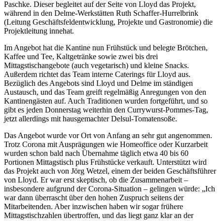
Paschke. Dieser begleitet auf der Seite von Lloyd das Projekt,
während in den Delme-Werkstätten Ruth Schaffer-Hurrelbrink
(Leitung Geschäftsfeldentwicklung, Projekte und Gastronomie) die
Projektleitung innehat.
Im Angebot hat die Kantine nun Frühstück und belegte Brötchen,
Kaffee und Tee, Kaltgetränke sowie zwei bis drei
Mittagstischangebote (auch vegetarisch) und kleine Snacks.
Außerdem richtet das Team interne Caterings für Lloyd aus.
Bezüglich des Angebots sind Lloyd und Delme im ständigen
Austausch, und das Team greift regelmäßig Anregungen von den
Kantinengästen auf. Auch Traditionen wurden fortgeführt, und so
gibt es jeden Donnerstag weiterhin den Currywurst-Pommes-Tag,
jetzt allerdings mit hausgemachter Delsul-Tomatensoße.
Das Angebot wurde vor Ort von Anfang an sehr gut angenommen.
Trotz Corona mit Ausprägungen wie Homeoffice oder Kurzarbeit
wurden schon bald nach Übernahme täglich etwa 40 bis 60
Portionen Mittagstisch plus Frühstücke verkauft. Unterstützt wird
das Projekt auch von Jörg Wetzel, einem der beiden Geschäftsführer
von Lloyd. Er war erst skeptisch, ob die Zusammenarbeit –
insbesondere aufgrund der Corona-Situation – gelingen würde: „Ich
war dann überrascht über den hohen Zuspruch seitens der
Mitarbeitenden. Aber inzwischen haben wir sogar frühere
Mittagstischzahlen übertroffen, und das liegt ganz klar an der