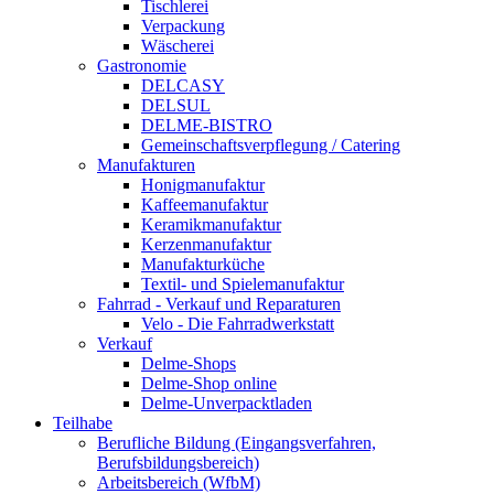
Tischlerei
Verpackung
Wäscherei
Gastronomie
DELCASY
DELSUL
DELME-BISTRO
Gemeinschaftsverpflegung / Catering
Manufakturen
Honigmanufaktur
Kaffeemanufaktur
Keramikmanufaktur
Kerzenmanufaktur
Manufakturküche
Textil- und Spielemanufaktur
Fahrrad - Verkauf und Reparaturen
Velo - Die Fahrradwerkstatt
Verkauf
Delme-Shops
Delme-Shop online
Delme-Unverpacktladen
Teilhabe
Berufliche Bildung (Eingangsverfahren,
Berufsbildungsbereich)
Arbeitsbereich (WfbM)