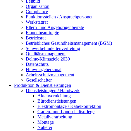
Leitbild
Organisation
Compliance
Funktionsstellen / Ansprechpersonen
Werkstattrat
Eltern- und Angehörigenbeiräte
Frauenbeauftragte
Betriebsrat
Betriebliches Gesundheitsmanagement (BGM)
Schwerbehindertenvertretung
Qualitätsmanagement
Delme-Klimaziele 2030
Datenschutz
Hinweisgeberkanal
Arbeitsschutzmanagement
Gesellschafter
Produktion & Dienstleistungen
Dienstleistungen / Handwerk
Aktenvernichtung
Bürodienstleistungen
Elektromontage / Kabelkonfektion
Garten- und Landschaftspflege
Metallverarbeitung
Montage
Näherei