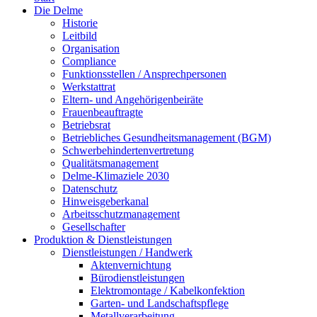
Die Delme
Historie
Leitbild
Organisation
Compliance
Funktionsstellen / Ansprechpersonen
Werkstattrat
Eltern- und Angehörigenbeiräte
Frauenbeauftragte
Betriebsrat
Betriebliches Gesundheitsmanagement (BGM)
Schwerbehindertenvertretung
Qualitätsmanagement
Delme-Klimaziele 2030
Datenschutz
Hinweisgeberkanal
Arbeitsschutzmanagement
Gesellschafter
Produktion & Dienstleistungen
Dienstleistungen / Handwerk
Aktenvernichtung
Bürodienstleistungen
Elektromontage / Kabelkonfektion
Garten- und Landschaftspflege
Metallverarbeitung