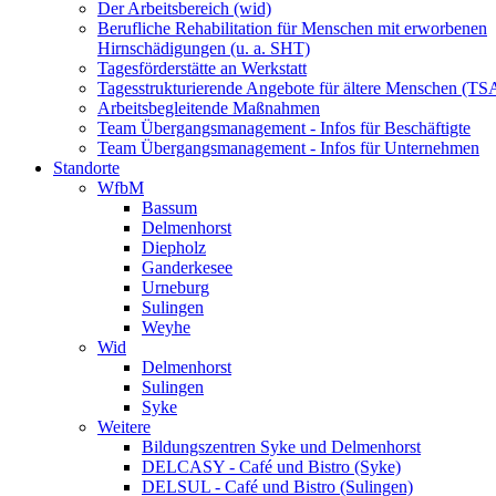
Der Arbeitsbereich (wid)
Berufliche Rehabilitation für Menschen mit erworbenen
Hirnschädigungen (u. a. SHT)
Tagesförderstätte an Werkstatt
Tagesstrukturierende Angebote für ältere Menschen (TS
Arbeitsbegleitende Maßnahmen
Team Übergangsmanagement - Infos für Beschäftigte
Team Übergangsmanagement - Infos für Unternehmen
Standorte
WfbM
Bassum
Delmenhorst
Diepholz
Ganderkesee
Urneburg
Sulingen
Weyhe
Wid
Delmenhorst
Sulingen
Syke
Weitere
Bildungszentren Syke und Delmenhorst
DELCASY - Café und Bistro (Syke)
DELSUL - Café und Bistro (Sulingen)