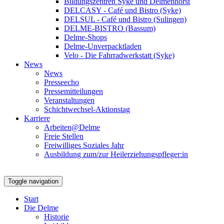
Bildungszentren Syke und Delmenhorst
DELCASY - Café und Bistro (Syke)
DELSUL - Café und Bistro (Sulingen)
DELME-BISTRO (Bassum)
Delme-Shops
Delme-Unverpacktladen
Velo - Die Fahrradwerkstatt (Syke)
News
News
Presseecho
Pressemitteilungen
Veranstaltungen
Schichtwechsel-Aktionstag
Karriere
Arbeiten@Delme
Freie Stellen
Freiwilliges Soziales Jahr
Ausbildung zum/zur Heilerziehungspfleger:in
Toggle navigation
Start
Die Delme
Historie