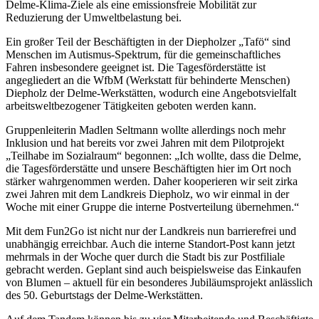
Delme-Klima-Ziele als eine emissionsfreie Mobilität zur
Reduzierung der Umweltbelastung bei.
Ein großer Teil der Beschäftigten in der Diepholzer „Tafö“ sind
Menschen im Autismus-Spektrum, für die gemeinschaftliches
Fahren insbesondere geeignet ist. Die Tagesförderstätte ist
angegliedert an die WfbM (Werkstatt für behinderte Menschen)
Diepholz der Delme-Werkstätten, wodurch eine Angebotsvielfalt
arbeitsweltbezogener Tätigkeiten geboten werden kann.
Gruppenleiterin Madlen Seltmann wollte allerdings noch mehr
Inklusion und hat bereits vor zwei Jahren mit dem Pilotprojekt
„Teilhabe im Sozialraum“ begonnen: „Ich wollte, dass die Delme,
die Tagesförderstätte und unsere Beschäftigten hier im Ort noch
stärker wahrgenommen werden. Daher kooperieren wir seit zirka
zwei Jahren mit dem Landkreis Diepholz, wo wir einmal in der
Woche mit einer Gruppe die interne Postverteilung übernehmen.“
Mit dem Fun2Go ist nicht nur der Landkreis nun barrierefrei und
unabhängig erreichbar. Auch die interne Standort-Post kann jetzt
mehrmals in der Woche quer durch die Stadt bis zur Postfiliale
gebracht werden. Geplant sind auch beispielsweise das Einkaufen
von Blumen – aktuell für ein besonderes Jubiläumsprojekt anlässlich
des 50. Geburtstags der Delme-Werkstätten.