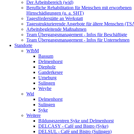
Der Arbeitsbereich (wid)
Berufliche Rehabilitation für Menschen mit erworbenen
Hirnschädigungen (u. a. SHT)
Tagesförderstätte an Werkstatt
Tagesstrukturierende Angebote für ältere Menschen (TS
Arbeitsbegleitende Maßnahmen
Team Übergangsmanagement - Infos für Beschäftigte
Team Übergangsmanagement - Infos für Unternehmen
Standorte
WfbM
Bassum
Delmenhorst
Diepholz
Ganderkesee
Urneburg
Sulingen
Weyhe
Wid
Delmenhorst
Sulingen
Syke
Weitere
Bildungszentren Syke und Delmenhorst
DELCASY - Café und Bistro (Syke)
DELSUL - Café und Bistro (Sulingen)