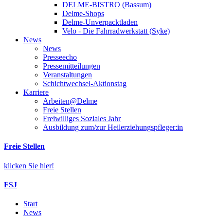
DELME-BISTRO (Bassum)
Delme-Shops
Delme-Unverpacktladen
Velo - Die Fahrradwerkstatt (Syke)
News
News
Presseecho
Pressemitteilungen
Veranstaltungen
Schichtwechsel-Aktionstag
Karriere
Arbeiten@Delme
Freie Stellen
Freiwilliges Soziales Jahr
Ausbildung zum/zur Heilerziehungspfleger:in
Freie Stellen
klicken Sie hier!
FSJ
Start
News