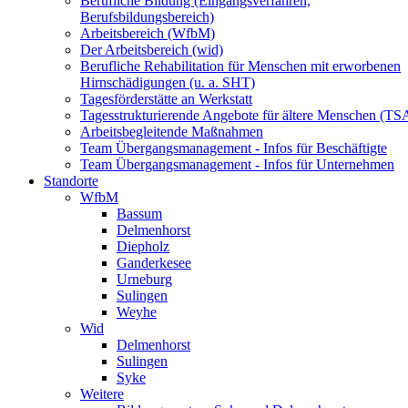
Berufliche Bildung (Eingangsverfahren,
Berufsbildungsbereich)
Arbeitsbereich (WfbM)
Der Arbeitsbereich (wid)
Berufliche Rehabilitation für Menschen mit erworbenen
Hirnschädigungen (u. a. SHT)
Tagesförderstätte an Werkstatt
Tagesstrukturierende Angebote für ältere Menschen (TS
Arbeitsbegleitende Maßnahmen
Team Übergangsmanagement - Infos für Beschäftigte
Team Übergangsmanagement - Infos für Unternehmen
Standorte
WfbM
Bassum
Delmenhorst
Diepholz
Ganderkesee
Urneburg
Sulingen
Weyhe
Wid
Delmenhorst
Sulingen
Syke
Weitere