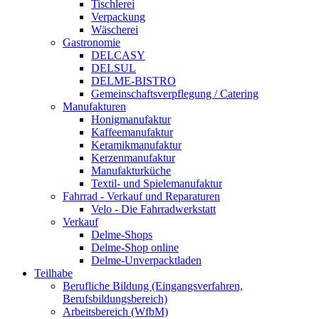
Tischlerei
Verpackung
Wäscherei
Gastronomie
DELCASY
DELSUL
DELME-BISTRO
Gemeinschaftsverpflegung / Catering
Manufakturen
Honigmanufaktur
Kaffeemanufaktur
Keramikmanufaktur
Kerzenmanufaktur
Manufakturküche
Textil- und Spielemanufaktur
Fahrrad - Verkauf und Reparaturen
Velo - Die Fahrradwerkstatt
Verkauf
Delme-Shops
Delme-Shop online
Delme-Unverpacktladen
Teilhabe
Berufliche Bildung (Eingangsverfahren,
Berufsbildungsbereich)
Arbeitsbereich (WfbM)