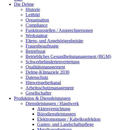
Die Delme
Historie
Leitbild
Organisation
Compliance
Funktionsstellen / Ansprechpersonen
Werkstattrat
Eltern- und Angehörigenbeiräte
Frauenbeauftragte
Betriebsrat
Betriebliches Gesundheitsmanagement (BGM)
Schwerbehindertenvertretung
Qualitätsmanagement
Delme-Klimaziele 2030
Datenschutz
Hinweisgeberkanal
Arbeitsschutzmanagement
Gesellschafter
Produktion & Dienstleistungen
Dienstleistungen / Handwerk
Aktenvernichtung
Bürodienstleistungen
Elektromontage / Kabelkonfektion
Garten- und Landschaftspflege
Metallverarbeitung