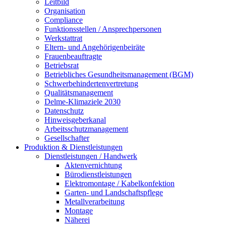
Leitbild
Organisation
Compliance
Funktionsstellen / Ansprechpersonen
Werkstattrat
Eltern- und Angehörigenbeiräte
Frauenbeauftragte
Betriebsrat
Betriebliches Gesundheitsmanagement (BGM)
Schwerbehindertenvertretung
Qualitätsmanagement
Delme-Klimaziele 2030
Datenschutz
Hinweisgeberkanal
Arbeitsschutzmanagement
Gesellschafter
Produktion & Dienstleistungen
Dienstleistungen / Handwerk
Aktenvernichtung
Bürodienstleistungen
Elektromontage / Kabelkonfektion
Garten- und Landschaftspflege
Metallverarbeitung
Montage
Näherei