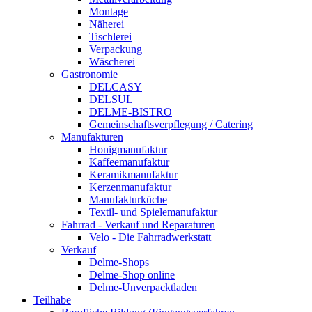
Montage
Näherei
Tischlerei
Verpackung
Wäscherei
Gastronomie
DELCASY
DELSUL
DELME-BISTRO
Gemeinschaftsverpflegung / Catering
Manufakturen
Honigmanufaktur
Kaffeemanufaktur
Keramikmanufaktur
Kerzenmanufaktur
Manufakturküche
Textil- und Spielemanufaktur
Fahrrad - Verkauf und Reparaturen
Velo - Die Fahrradwerkstatt
Verkauf
Delme-Shops
Delme-Shop online
Delme-Unverpacktladen
Teilhabe