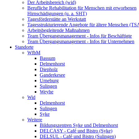
Der Arbeitsbereich (wid)
Berufliche Rehabilitation für Menschen mit erworbenen
Hirnschädigungen (u. a. SHT)
Tagesförderstätte an Werkstatt
Tagesstrukturierende Angebote für ältere Menschen (TS
Arbeitsbegleitende Maßnahmen
Team Übergangsmanagement - Infos für Beschäftigte
Team Übergangsmanagement - Infos für Unternehmen
Standorte
WfbM
Bassum
Delmenhorst
Diepholz
Ganderkesee
Urneburg
Sulingen
Weyhe
Wid
Delmenhorst
Sulingen
Syke
Weitere
Bildungszentren Syke und Delmenhorst
DELCASY - Café und Bistro (Syke)
DELSUL - Café und Bistro (Sulingen)