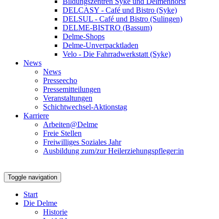
Bildungszentren Syke und Delmenhorst
DELCASY - Café und Bistro (Syke)
DELSUL - Café und Bistro (Sulingen)
DELME-BISTRO (Bassum)
Delme-Shops
Delme-Unverpacktladen
Velo - Die Fahrradwerkstatt (Syke)
News
News
Presseecho
Pressemitteilungen
Veranstaltungen
Schichtwechsel-Aktionstag
Karriere
Arbeiten@Delme
Freie Stellen
Freiwilliges Soziales Jahr
Ausbildung zum/zur Heilerziehungspfleger:in
Toggle navigation
Start
Die Delme
Historie