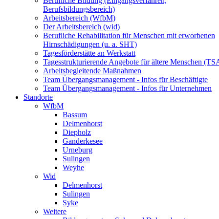
Berufliche Bildung (Eingangsverfahren,
Berufsbildungsbereich)
Arbeitsbereich (WfbM)
Der Arbeitsbereich (wid)
Berufliche Rehabilitation für Menschen mit erworbenen
Hirnschädigungen (u. a. SHT)
Tagesförderstätte an Werkstatt
Tagesstrukturierende Angebote für ältere Menschen (TS
Arbeitsbegleitende Maßnahmen
Team Übergangsmanagement - Infos für Beschäftigte
Team Übergangsmanagement - Infos für Unternehmen
Standorte
WfbM
Bassum
Delmenhorst
Diepholz
Ganderkesee
Urneburg
Sulingen
Weyhe
Wid
Delmenhorst
Sulingen
Syke
Weitere