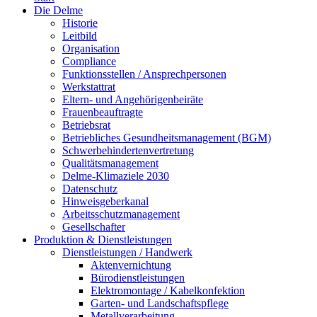
Die Delme
Historie
Leitbild
Organisation
Compliance
Funktionsstellen / Ansprechpersonen
Werkstattrat
Eltern- und Angehörigenbeiräte
Frauenbeauftragte
Betriebsrat
Betriebliches Gesundheitsmanagement (BGM)
Schwerbehindertenvertretung
Qualitätsmanagement
Delme-Klimaziele 2030
Datenschutz
Hinweisgeberkanal
Arbeitsschutzmanagement
Gesellschafter
Produktion & Dienstleistungen
Dienstleistungen / Handwerk
Aktenvernichtung
Bürodienstleistungen
Elektromontage / Kabelkonfektion
Garten- und Landschaftspflege
Metallverarbeitung