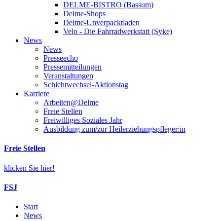
DELME-BISTRO (Bassum)
Delme-Shops
Delme-Unverpacktladen
Velo - Die Fahrradwerkstatt (Syke)
News
News
Presseecho
Pressemitteilungen
Veranstaltungen
Schichtwechsel-Aktionstag
Karriere
Arbeiten@Delme
Freie Stellen
Freiwilliges Soziales Jahr
Ausbildung zum/zur Heilerziehungspfleger:in
Freie Stellen
klicken Sie hier!
FSJ
Start
News