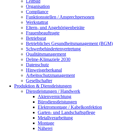
Leitbild
Organisation
Compliance
Funktionsstellen / Ansprechpersonen
Werkstattrat
Eltern- und Angehörigenbeiräte
Frauenbeauftragte
Betriebsrat
Betriebliches Gesundheitsmanagement (BGM)
Schwerbehindertenvertretung
Qualitätsmanagement
Delme-Klimaziele 2030
Datenschutz
Hinweisgeberkanal
Arbeitsschutzmanagement
Gesellschafter
Produktion & Dienstleistungen
Dienstleistungen / Handwerk
Aktenvernichtung
Bürodienstleistungen
Elektromontage / Kabelkonfektion
Garten- und Landschaftspflege
Metallverarbeitung
Montage
Näherei