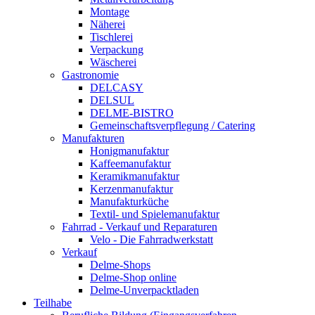
Montage
Näherei
Tischlerei
Verpackung
Wäscherei
Gastronomie
DELCASY
DELSUL
DELME-BISTRO
Gemeinschaftsverpflegung / Catering
Manufakturen
Honigmanufaktur
Kaffeemanufaktur
Keramikmanufaktur
Kerzenmanufaktur
Manufakturküche
Textil- und Spielemanufaktur
Fahrrad - Verkauf und Reparaturen
Velo - Die Fahrradwerkstatt
Verkauf
Delme-Shops
Delme-Shop online
Delme-Unverpacktladen
Teilhabe