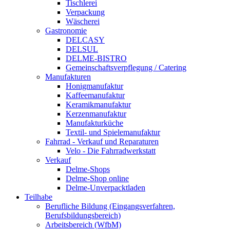
Tischlerei
Verpackung
Wäscherei
Gastronomie
DELCASY
DELSUL
DELME-BISTRO
Gemeinschaftsverpflegung / Catering
Manufakturen
Honigmanufaktur
Kaffeemanufaktur
Keramikmanufaktur
Kerzenmanufaktur
Manufakturküche
Textil- und Spielemanufaktur
Fahrrad - Verkauf und Reparaturen
Velo - Die Fahrradwerkstatt
Verkauf
Delme-Shops
Delme-Shop online
Delme-Unverpacktladen
Teilhabe
Berufliche Bildung (Eingangsverfahren,
Berufsbildungsbereich)
Arbeitsbereich (WfbM)