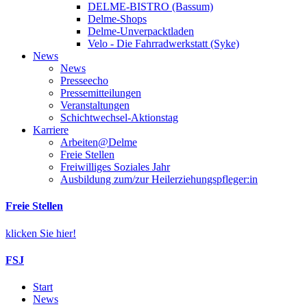
DELME-BISTRO (Bassum)
Delme-Shops
Delme-Unverpacktladen
Velo - Die Fahrradwerkstatt (Syke)
News
News
Presseecho
Pressemitteilungen
Veranstaltungen
Schichtwechsel-Aktionstag
Karriere
Arbeiten@Delme
Freie Stellen
Freiwilliges Soziales Jahr
Ausbildung zum/zur Heilerziehungspfleger:in
Freie Stellen
klicken Sie hier!
FSJ
Start
News