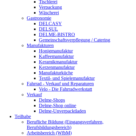
Tischlerei
Verpackung
Wäscherei
Gastronomie
DELCASY
DELSUL
DELME-BISTRO
Gemeinschaftsverpflegung / Catering
Manufakturen
Honigmanufaktur
Kaffeemanufaktur
Keramikmanufaktur
Kerzenmanufaktur
Manufakturküche
Textil- und Spielemanufaktur
Fahrrad - Verkauf und Reparaturen
Velo - Die Fahrradwerkstatt
Verkauf
Delme-Shops
Delme-Shop online
Delme-Unverpacktladen
Teilhabe
Berufliche Bildung (Eingangsverfahren,
Berufsbildungsbereich)
Arbeitsbereich (WfbM)