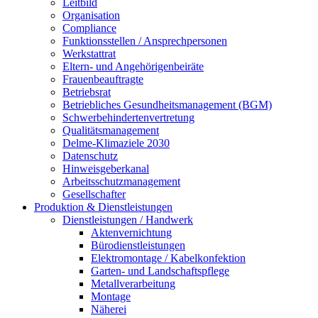
Leitbild
Organisation
Compliance
Funktionsstellen / Ansprechpersonen
Werkstattrat
Eltern- und Angehörigenbeiräte
Frauenbeauftragte
Betriebsrat
Betriebliches Gesundheitsmanagement (BGM)
Schwerbehindertenvertretung
Qualitätsmanagement
Delme-Klimaziele 2030
Datenschutz
Hinweisgeberkanal
Arbeitsschutzmanagement
Gesellschafter
Produktion & Dienstleistungen
Dienstleistungen / Handwerk
Aktenvernichtung
Bürodienstleistungen
Elektromontage / Kabelkonfektion
Garten- und Landschaftspflege
Metallverarbeitung
Montage
Näherei