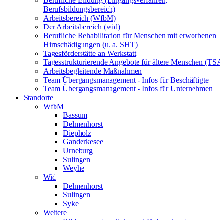
Berufliche Bildung (Eingangsverfahren,
Berufsbildungsbereich)
Arbeitsbereich (WfbM)
Der Arbeitsbereich (wid)
Berufliche Rehabilitation für Menschen mit erworbenen
Hirnschädigungen (u. a. SHT)
Tagesförderstätte an Werkstatt
Tagesstrukturierende Angebote für ältere Menschen (TS
Arbeitsbegleitende Maßnahmen
Team Übergangsmanagement - Infos für Beschäftigte
Team Übergangsmanagement - Infos für Unternehmen
Standorte
WfbM
Bassum
Delmenhorst
Diepholz
Ganderkesee
Urneburg
Sulingen
Weyhe
Wid
Delmenhorst
Sulingen
Syke
Weitere