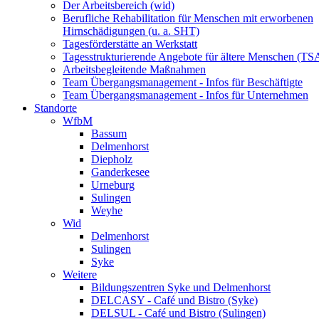
Der Arbeitsbereich (wid)
Berufliche Rehabilitation für Menschen mit erworbenen
Hirnschädigungen (u. a. SHT)
Tagesförderstätte an Werkstatt
Tagesstrukturierende Angebote für ältere Menschen (TS
Arbeitsbegleitende Maßnahmen
Team Übergangsmanagement - Infos für Beschäftigte
Team Übergangsmanagement - Infos für Unternehmen
Standorte
WfbM
Bassum
Delmenhorst
Diepholz
Ganderkesee
Urneburg
Sulingen
Weyhe
Wid
Delmenhorst
Sulingen
Syke
Weitere
Bildungszentren Syke und Delmenhorst
DELCASY - Café und Bistro (Syke)
DELSUL - Café und Bistro (Sulingen)