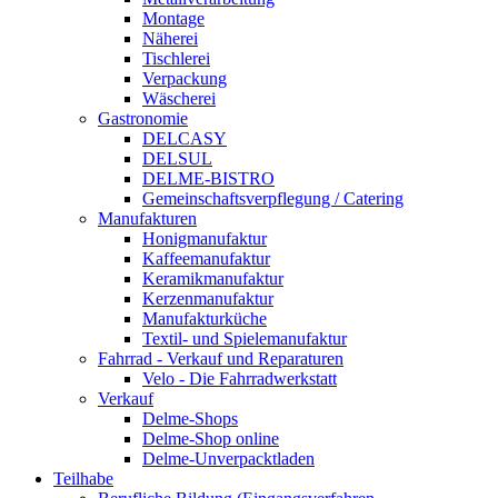
Montage
Näherei
Tischlerei
Verpackung
Wäscherei
Gastronomie
DELCASY
DELSUL
DELME-BISTRO
Gemeinschaftsverpflegung / Catering
Manufakturen
Honigmanufaktur
Kaffeemanufaktur
Keramikmanufaktur
Kerzenmanufaktur
Manufakturküche
Textil- und Spielemanufaktur
Fahrrad - Verkauf und Reparaturen
Velo - Die Fahrradwerkstatt
Verkauf
Delme-Shops
Delme-Shop online
Delme-Unverpacktladen
Teilhabe