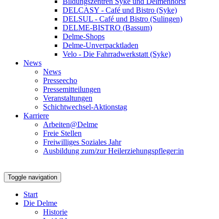
Bildungszentren Syke und Delmenhorst
DELCASY - Café und Bistro (Syke)
DELSUL - Café und Bistro (Sulingen)
DELME-BISTRO (Bassum)
Delme-Shops
Delme-Unverpacktladen
Velo - Die Fahrradwerkstatt (Syke)
News
News
Presseecho
Pressemitteilungen
Veranstaltungen
Schichtwechsel-Aktionstag
Karriere
Arbeiten@Delme
Freie Stellen
Freiwilliges Soziales Jahr
Ausbildung zum/zur Heilerziehungspfleger:in
Toggle navigation
Start
Die Delme
Historie