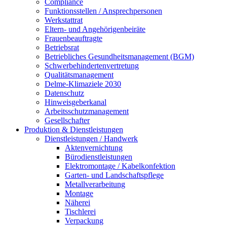
Compliance
Funktionsstellen / Ansprechpersonen
Werkstattrat
Eltern- und Angehörigenbeiräte
Frauenbeauftragte
Betriebsrat
Betriebliches Gesundheitsmanagement (BGM)
Schwerbehindertenvertretung
Qualitätsmanagement
Delme-Klimaziele 2030
Datenschutz
Hinweisgeberkanal
Arbeitsschutzmanagement
Gesellschafter
Produktion & Dienstleistungen
Dienstleistungen / Handwerk
Aktenvernichtung
Bürodienstleistungen
Elektromontage / Kabelkonfektion
Garten- und Landschaftspflege
Metallverarbeitung
Montage
Näherei
Tischlerei
Verpackung