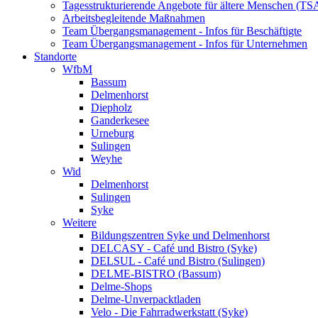
Tagesstrukturierende Angebote für ältere Menschen (TS
Arbeitsbegleitende Maßnahmen
Team Übergangsmanagement - Infos für Beschäftigte
Team Übergangsmanagement - Infos für Unternehmen
Standorte
WfbM
Bassum
Delmenhorst
Diepholz
Ganderkesee
Urneburg
Sulingen
Weyhe
Wid
Delmenhorst
Sulingen
Syke
Weitere
Bildungszentren Syke und Delmenhorst
DELCASY - Café und Bistro (Syke)
DELSUL - Café und Bistro (Sulingen)
DELME-BISTRO (Bassum)
Delme-Shops
Delme-Unverpacktladen
Velo - Die Fahrradwerkstatt (Syke)