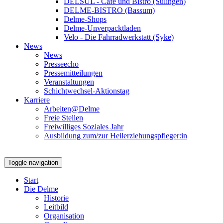
DELSUL - Café und Bistro (Sulingen)
DELME-BISTRO (Bassum)
Delme-Shops
Delme-Unverpacktladen
Velo - Die Fahrradwerkstatt (Syke)
News
News
Presseecho
Pressemitteilungen
Veranstaltungen
Schichtwechsel-Aktionstag
Karriere
Arbeiten@Delme
Freie Stellen
Freiwilliges Soziales Jahr
Ausbildung zum/zur Heilerziehungspfleger:in
Toggle navigation
Start
Die Delme
Historie
Leitbild
Organisation