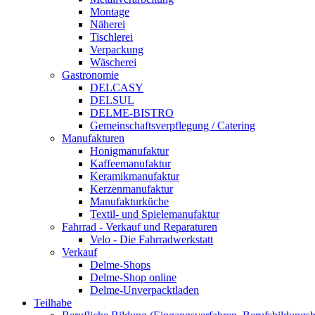
Montage
Näherei
Tischlerei
Verpackung
Wäscherei
Gastronomie
DELCASY
DELSUL
DELME-BISTRO
Gemeinschaftsverpflegung / Catering
Manufakturen
Honigmanufaktur
Kaffeemanufaktur
Keramikmanufaktur
Kerzenmanufaktur
Manufakturküche
Textil- und Spielemanufaktur
Fahrrad - Verkauf und Reparaturen
Velo - Die Fahrradwerkstatt
Verkauf
Delme-Shops
Delme-Shop online
Delme-Unverpacktladen
Teilhabe