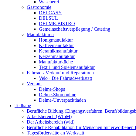
Wäscherei
Gastronomie
DELCASY
DELSUL
DELME-BISTRO
Gemeinschaftsverpflegung / Catering
Manufakturen
Honigmanufaktur
Kaffeemanufaktur
Keramikmanufaktur
Kerzenmanufaktur
Manufakturküche
Textil- und Spielemanufaktur
Fahrrad - Verkauf und Reparaturen
Velo - Die Fahrradwerkstatt
Verkauf
Delme-Shops
Delme-Shop online
Delme-Unverpacktladen
Teilhabe
Berufliche Bildung (Eingangsverfahren, Berufsbildungsb
Arbeitsbereich (WfbM)
Der Arbeitsbereich (wid)
Berufliche Rehabilitation für Menschen mit erworbenen
Tagesförderstätte an Werkstatt