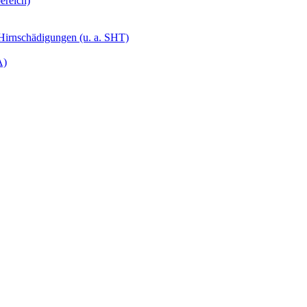
ereich)
 Hirnschädigungen (u. a. SHT)
A)