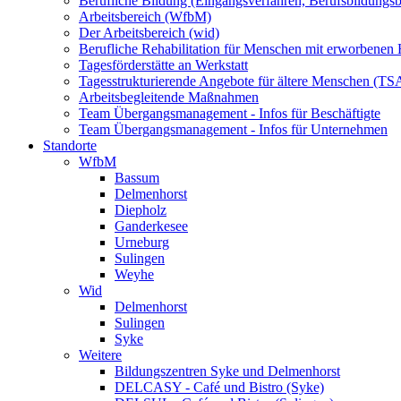
Berufliche Bildung (Eingangsverfahren, Berufsbildungsb
Arbeitsbereich (WfbM)
Der Arbeitsbereich (wid)
Berufliche Rehabilitation für Menschen mit erworbenen
Tagesförderstätte an Werkstatt
Tagesstrukturierende Angebote für ältere Menschen (TS
Arbeitsbegleitende Maßnahmen
Team Übergangsmanagement - Infos für Beschäftigte
Team Übergangsmanagement - Infos für Unternehmen
Standorte
WfbM
Bassum
Delmenhorst
Diepholz
Ganderkesee
Urneburg
Sulingen
Weyhe
Wid
Delmenhorst
Sulingen
Syke
Weitere
Bildungszentren Syke und Delmenhorst
DELCASY - Café und Bistro (Syke)