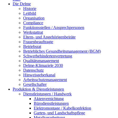
Die Delme
Historie
Leitbild
Organisation
Compliance
Funktionsstellen / Ansprechpersonen
Werkstattrat
Eltern- und Angehörigenbeiräte
Frauenbeauftragte
Betriebsrat
Betriebliches Gesundheitsmanagement (BGM)
Schwerbehindertenvertretung
Qualitätsmanagement
Delme-Klimaziele 2030
Datenschutz
Hinweisgeberkanal
Arbeitsschutzmanagement
Gesellschafter
Produktion & Dienstleistungen
Dienstleistungen / Handwerk
Aktenvernichtung
Bürodienstleistungen
Elektromontage / Kabelkonfektion
Garten- und Landschaftspflege
Metallverarbeitung