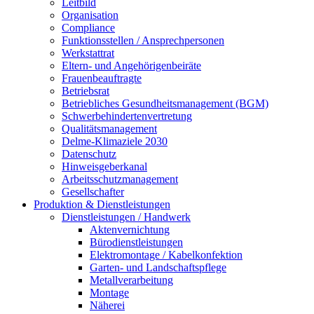
Leitbild
Organisation
Compliance
Funktionsstellen / Ansprechpersonen
Werkstattrat
Eltern- und Angehörigenbeiräte
Frauenbeauftragte
Betriebsrat
Betriebliches Gesundheitsmanagement (BGM)
Schwerbehindertenvertretung
Qualitätsmanagement
Delme-Klimaziele 2030
Datenschutz
Hinweisgeberkanal
Arbeitsschutzmanagement
Gesellschafter
Produktion & Dienstleistungen
Dienstleistungen / Handwerk
Aktenvernichtung
Bürodienstleistungen
Elektromontage / Kabelkonfektion
Garten- und Landschaftspflege
Metallverarbeitung
Montage
Näherei