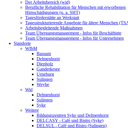
Der Arbeitsbereich (wid)
Berufliche Rehabilitation für Menschen mit erworbenen
Hirnschädigungen (u. a. SHT)
Tagesförderstätte an Werkstatt
Tagesstrukturierende Angebote für ältere Menschen (TS
Arbeitsbegleitende Maßnahmen
Team Übergangsmanagement - Infos für Beschäftigte
Team Übergangsmanagement - Infos für Unternehmen
Standorte
WfbM
Bassum
Delmenhorst
Diepholz
Ganderkesee
Urneburg
Sulingen
Weyhe
Wid
Delmenhorst
Sulingen
Syke
Weitere
Bildungszentren Syke und Delmenhorst
DELCASY - Café und Bistro (Syke)
DELSUL - Café und Bistro (Sulingen)