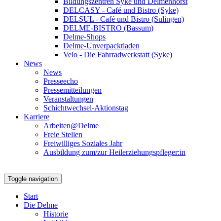
Bildungszentren Syke und Delmenhorst
DELCASY - Café und Bistro (Syke)
DELSUL - Café und Bistro (Sulingen)
DELME-BISTRO (Bassum)
Delme-Shops
Delme-Unverpacktladen
Velo - Die Fahrradwerkstatt (Syke)
News
News
Presseecho
Pressemitteilungen
Veranstaltungen
Schichtwechsel-Aktionstag
Karriere
Arbeiten@Delme
Freie Stellen
Freiwilliges Soziales Jahr
Ausbildung zum/zur Heilerziehungspfleger:in
Toggle navigation
Start
Die Delme
Historie