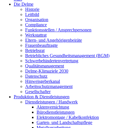
Die Delme
Historie
Leitbild
Organisation
Compliance
Funktionsstellen / Ansprechpersonen
Werkstattrat
Eltern- und Angehörigenbeiräte
Frauenbeauftragte
Betriebsrat
Betriebliches Gesundheitsmanagement (BGM)
Schwerbehindertenvertretung
Qualitätsmanagement
Delme-Klimaziele 2030
Datenschutz
Hinweisgeberkanal
Arbeitsschutzmanagement
Gesellschafter
Produktion & Dienstleistungen
Dienstleistungen / Handwerk
Aktenvernichtung
Bürodienstleistungen
Elektromontage / Kabelkonfektion
Garten- und Landschaftspflege
Metallverarbeitung