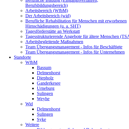
Berufliche Bildung (Eingangsverfahren,
Berufsbildungsbereich)
Arbeitsbereich (WfbM)
Der Arbeitsbereich (wid)
Berufliche Rehabilitation für Menschen mit erworbenen
Hirnschädigungen (u. a. SHT)
Tagesförderstätte an Werkstatt
Tagesstrukturierende Angebote für ältere Menschen (TS
Arbeitsbegleitende Maßnahmen
Team Übergangsmanagement - Infos für Beschäftigte
Team Übergangsmanagement - Infos für Unternehmen
Standorte
WfbM
Bassum
Delmenhorst
Diepholz
Ganderkesee
Urneburg
Sulingen
Weyhe
Wid
Delmenhorst
Sulingen
Syke
Weitere