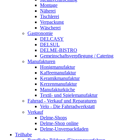
Montage
Näherei
Tischlerei
Verpackung
Wäscherei
Gastronomie
DELCASY
DELSUL
DELME-BISTRO
Gemeinschaftsverpflegung / Catering
Manufakturen
Honigmanufaktur
Kaffeemanufaktur
Keramikmanufaktur
Kerzenmanufaktur
Manufakturküche
Textil- und Spielemanufaktur
Fahrrad - Verkauf und Reparaturen
Velo - Die Fahrradwerkstatt
Verkauf
Delme-Shops
Delme-Shop online
Delme-Unverpacktladen
Teilhabe