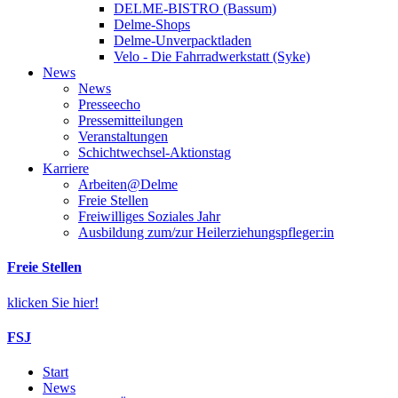
DELME-BISTRO (Bassum)
Delme-Shops
Delme-Unverpacktladen
Velo - Die Fahrradwerkstatt (Syke)
News
News
Presseecho
Pressemitteilungen
Veranstaltungen
Schichtwechsel-Aktionstag
Karriere
Arbeiten@Delme
Freie Stellen
Freiwilliges Soziales Jahr
Ausbildung zum/zur Heilerziehungspfleger:in
Freie Stellen
klicken Sie hier!
FSJ
Start
News