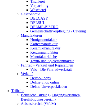
Tischlerei
Verpackung
Wäscherei
Gastronomie
DELCASY
DELSUL
DELME-BISTRO
Gemeinschaftsverpflegung / Catering
Manufakturen
Honigmanufaktur
Kaffeemanufaktur
Keramikmanufaktur
Kerzenmanufaktur
Manufakturküche
Textil- und Spielemanufaktur
Fahrrad - Verkauf und Reparaturen
Velo - Die Fahrradwerkstatt
Verkauf
Delme-Shops
Delme-Shop online
Delme-Unverpacktladen
Teilhabe
Berufliche Bildung (Eingangsverfahren,
Berufsbildungsbereich)
Arbeitsbereich (WfbM)