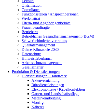
Leitbild
Organisation
Compliance
Funktionsstellen / Ansprechpersonen
Werkstattrat
Eltern- und Angehörigenbeiräte
Frauenbeauftragte
Betriebsrat
Betriebliches Gesundheitsmanagement (BGM)
Schwerbehindertenvertretung
Qualitätsmanagement
Delme-Klimaziele 2030
Datenschutz
Hinweisgeberkanal
Arbeitsschutzmanagement
Gesellschafter
Produktion & Dienstleistungen
Dienstleistungen / Handwerk
Aktenvernichtung
Bürodienstleistungen
Elektromontage / Kabelkonfektion
Garten- und Landschaftspflege
Metallverarbeitung
Montage
Näherei