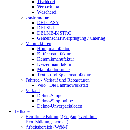
Tischlerei
Verpackung
Wäscherei
Gastronomie
DELCASY
DELSUL
DELME-BISTRO
Gemeinschaftsverpflegung / Catering
Manufakturen
Honigmanufaktur
Kaffeemanufaktur
Keramikmanufaktur
Kerzenmanufaktur
Manufakturküche
Textil- und Spielemanufaktur
Fahrrad - Verkauf und Reparaturen
Velo - Die Fahrradwerkstatt
Verkauf
Delme-Shops
Delme-Shop online
Delme-Unverpacktladen
Teilhabe
Berufliche Bildung (Eingangsverfahren,
Berufsbildungsbereich)
Arbeitsbereich (WfbM)