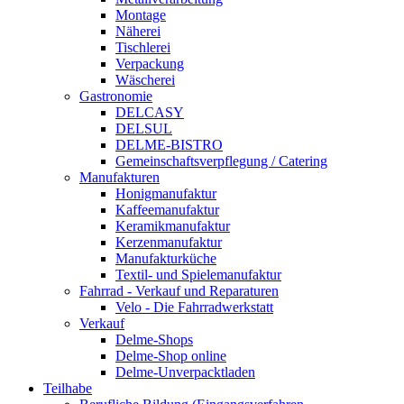
Montage
Näherei
Tischlerei
Verpackung
Wäscherei
Gastronomie
DELCASY
DELSUL
DELME-BISTRO
Gemeinschaftsverpflegung / Catering
Manufakturen
Honigmanufaktur
Kaffeemanufaktur
Keramikmanufaktur
Kerzenmanufaktur
Manufakturküche
Textil- und Spielemanufaktur
Fahrrad - Verkauf und Reparaturen
Velo - Die Fahrradwerkstatt
Verkauf
Delme-Shops
Delme-Shop online
Delme-Unverpacktladen
Teilhabe