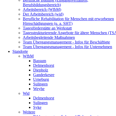
Berufliche Bildung (Eingangsverfahren,
Berufsbildungsbereich)
Arbeitsbereich (WfbM)
Der Arbeitsbereich (wid)
Berufliche Rehabilitation für Menschen mit erworbenen
Hirnschädigungen (u. a. SHT)
Tagesförderstätte an Werkstatt
Tagesstrukturierende Angebote für ältere Menschen (TS
Arbeitsbegleitende Maßnahmen
Team Übergangsmanagement - Infos für Beschäftigte
Team Übergangsmanagement - Infos für Unternehmen
Standorte
WfbM
Bassum
Delmenhorst
Diepholz
Ganderkesee
Urneburg
Sulingen
Weyhe
Wid
Delmenhorst
Sulingen
Syke
Weitere