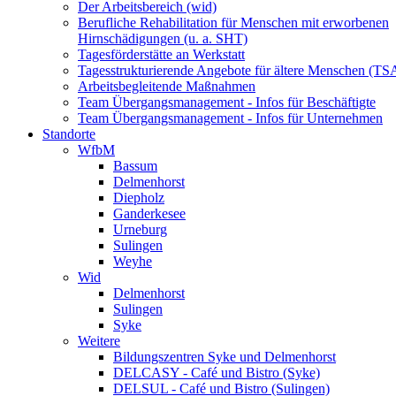
Der Arbeitsbereich (wid)
Berufliche Rehabilitation für Menschen mit erworbenen
Hirnschädigungen (u. a. SHT)
Tagesförderstätte an Werkstatt
Tagesstrukturierende Angebote für ältere Menschen (TS
Arbeitsbegleitende Maßnahmen
Team Übergangsmanagement - Infos für Beschäftigte
Team Übergangsmanagement - Infos für Unternehmen
Standorte
WfbM
Bassum
Delmenhorst
Diepholz
Ganderkesee
Urneburg
Sulingen
Weyhe
Wid
Delmenhorst
Sulingen
Syke
Weitere
Bildungszentren Syke und Delmenhorst
DELCASY - Café und Bistro (Syke)
DELSUL - Café und Bistro (Sulingen)