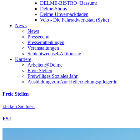
DELME-BISTRO (Bassum)
Delme-Shops
Delme-Unverpacktladen
Velo - Die Fahrradwerkstatt (Syke)
News
News
Presseecho
Pressemitteilungen
Veranstaltungen
Schichtwechsel-Aktionstag
Karriere
Arbeiten@Delme
Freie Stellen
Freiwilliges Soziales Jahr
Ausbildung zum/zur Heilerziehungspfleger:in
Freie Stellen
klicken Sie hier!
FSJ