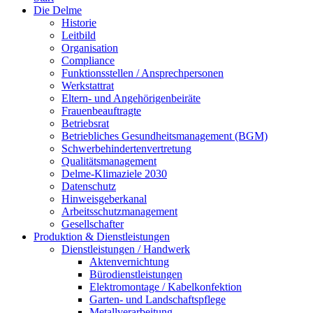
Die Delme
Historie
Leitbild
Organisation
Compliance
Funktionsstellen / Ansprechpersonen
Werkstattrat
Eltern- und Angehörigenbeiräte
Frauenbeauftragte
Betriebsrat
Betriebliches Gesundheitsmanagement (BGM)
Schwerbehindertenvertretung
Qualitätsmanagement
Delme-Klimaziele 2030
Datenschutz
Hinweisgeberkanal
Arbeitsschutzmanagement
Gesellschafter
Produktion & Dienstleistungen
Dienstleistungen / Handwerk
Aktenvernichtung
Bürodienstleistungen
Elektromontage / Kabelkonfektion
Garten- und Landschaftspflege
Metallverarbeitung