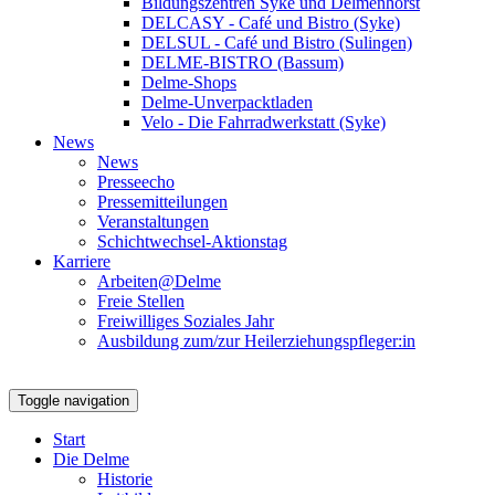
Bildungszentren Syke und Delmenhorst
DELCASY - Café und Bistro (Syke)
DELSUL - Café und Bistro (Sulingen)
DELME-BISTRO (Bassum)
Delme-Shops
Delme-Unverpacktladen
Velo - Die Fahrradwerkstatt (Syke)
News
News
Presseecho
Pressemitteilungen
Veranstaltungen
Schichtwechsel-Aktionstag
Karriere
Arbeiten@Delme
Freie Stellen
Freiwilliges Soziales Jahr
Ausbildung zum/zur Heilerziehungspfleger:in
Toggle navigation
Start
Die Delme
Historie