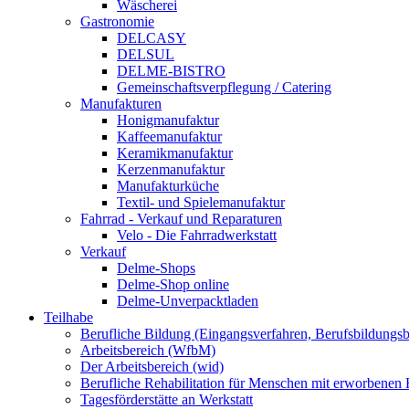
Wäscherei
Gastronomie
DELCASY
DELSUL
DELME-BISTRO
Gemeinschaftsverpflegung / Catering
Manufakturen
Honigmanufaktur
Kaffeemanufaktur
Keramikmanufaktur
Kerzenmanufaktur
Manufakturküche
Textil- und Spielemanufaktur
Fahrrad - Verkauf und Reparaturen
Velo - Die Fahrradwerkstatt
Verkauf
Delme-Shops
Delme-Shop online
Delme-Unverpacktladen
Teilhabe
Berufliche Bildung (Eingangsverfahren, Berufsbildungsb
Arbeitsbereich (WfbM)
Der Arbeitsbereich (wid)
Berufliche Rehabilitation für Menschen mit erworbenen
Tagesförderstätte an Werkstatt