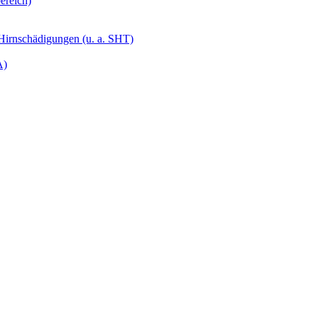
ereich)
 Hirnschädigungen (u. a. SHT)
A)