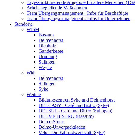
Tagesstrukturierende Angebote für ältere Menschen (TS
Arbeitsbegleitende Maßnahmen
Team Übergangsmanagement - Infos für Beschäftigte
Team Übergangsmanagement - Infos für Unternehmen
Standorte
WfbM
Bassum
Delmenhorst
Diepholz
Ganderkesee
Urneburg
Sulingen
Weyhe
Wid
Delmenhorst
Sulingen
Syke
Weitere
Bildungszentren Syke und Delmenhorst
DELCASY - Café und Bistro (Syke)
DELSUL - Café und Bistro (Sulingen)
DELME-BISTRO (Bassum)
Delme-Shops
Delme-Unverpacktladen
Velo - Die Fahrradwerkstatt (Syke)