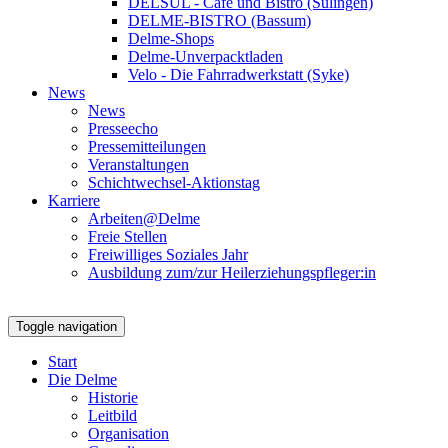
DELSUL - Café und Bistro (Sulingen)
DELME-BISTRO (Bassum)
Delme-Shops
Delme-Unverpacktladen
Velo - Die Fahrradwerkstatt (Syke)
News
News
Presseecho
Pressemitteilungen
Veranstaltungen
Schichtwechsel-Aktionstag
Karriere
Arbeiten@Delme
Freie Stellen
Freiwilliges Soziales Jahr
Ausbildung zum/zur Heilerziehungspfleger:in
Toggle navigation
Start
Die Delme
Historie
Leitbild
Organisation