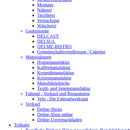
Montage
Näherei
Tischlerei
Verpackung
Wäscherei
Gastronomie
DELCASY
DELSUL
DELME-BISTRO
Gemeinschaftsverpflegung / Catering
Manufakturen
Honigmanufaktur
Kaffeemanufaktur
Keramikmanufaktur
Kerzenmanufaktur
Manufakturküche
Textil- und Spielemanufaktur
Fahrrad - Verkauf und Reparaturen
Velo - Die Fahrradwerkstatt
Verkauf
Delme-Shops
Delme-Shop online
Delme-Unverpacktladen
Teilhabe