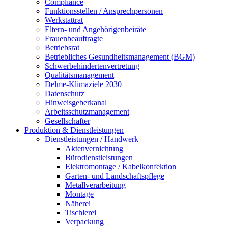
Compliance
Funktionsstellen / Ansprechpersonen
Werkstattrat
Eltern- und Angehörigenbeiräte
Frauenbeauftragte
Betriebsrat
Betriebliches Gesundheitsmanagement (BGM)
Schwerbehindertenvertretung
Qualitätsmanagement
Delme-Klimaziele 2030
Datenschutz
Hinweisgeberkanal
Arbeitsschutzmanagement
Gesellschafter
Produktion & Dienstleistungen
Dienstleistungen / Handwerk
Aktenvernichtung
Bürodienstleistungen
Elektromontage / Kabelkonfektion
Garten- und Landschaftspflege
Metallverarbeitung
Montage
Näherei
Tischlerei
Verpackung