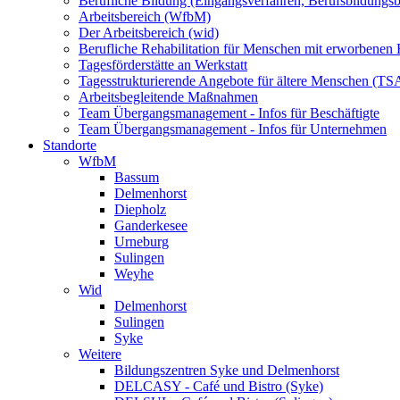
Berufliche Bildung (Eingangsverfahren, Berufsbildungsb
Arbeitsbereich (WfbM)
Der Arbeitsbereich (wid)
Berufliche Rehabilitation für Menschen mit erworbenen
Tagesförderstätte an Werkstatt
Tagesstrukturierende Angebote für ältere Menschen (TS
Arbeitsbegleitende Maßnahmen
Team Übergangsmanagement - Infos für Beschäftigte
Team Übergangsmanagement - Infos für Unternehmen
Standorte
WfbM
Bassum
Delmenhorst
Diepholz
Ganderkesee
Urneburg
Sulingen
Weyhe
Wid
Delmenhorst
Sulingen
Syke
Weitere
Bildungszentren Syke und Delmenhorst
DELCASY - Café und Bistro (Syke)