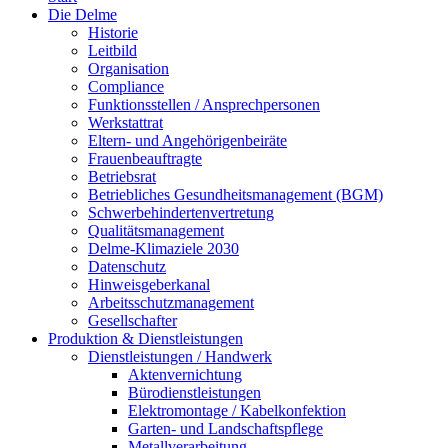
Die Delme
Historie
Leitbild
Organisation
Compliance
Funktionsstellen / Ansprechpersonen
Werkstattrat
Eltern- und Angehörigenbeiräte
Frauenbeauftragte
Betriebsrat
Betriebliches Gesundheitsmanagement (BGM)
Schwerbehindertenvertretung
Qualitätsmanagement
Delme-Klimaziele 2030
Datenschutz
Hinweisgeberkanal
Arbeitsschutzmanagement
Gesellschafter
Produktion & Dienstleistungen
Dienstleistungen / Handwerk
Aktenvernichtung
Bürodienstleistungen
Elektromontage / Kabelkonfektion
Garten- und Landschaftspflege
Metallverarbeitung