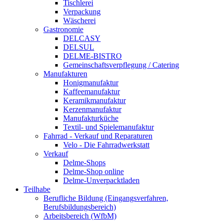
Tischlerei
Verpackung
Wäscherei
Gastronomie
DELCASY
DELSUL
DELME-BISTRO
Gemeinschaftsverpflegung / Catering
Manufakturen
Honigmanufaktur
Kaffeemanufaktur
Keramikmanufaktur
Kerzenmanufaktur
Manufakturküche
Textil- und Spielemanufaktur
Fahrrad - Verkauf und Reparaturen
Velo - Die Fahrradwerkstatt
Verkauf
Delme-Shops
Delme-Shop online
Delme-Unverpacktladen
Teilhabe
Berufliche Bildung (Eingangsverfahren,
Berufsbildungsbereich)
Arbeitsbereich (WfbM)