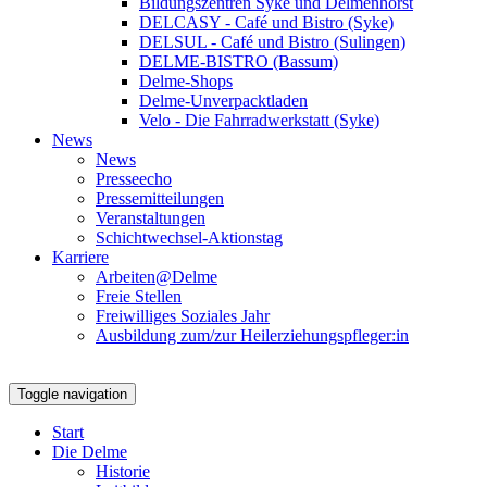
Bildungszentren Syke und Delmenhorst
DELCASY - Café und Bistro (Syke)
DELSUL - Café und Bistro (Sulingen)
DELME-BISTRO (Bassum)
Delme-Shops
Delme-Unverpacktladen
Velo - Die Fahrradwerkstatt (Syke)
News
News
Presseecho
Pressemitteilungen
Veranstaltungen
Schichtwechsel-Aktionstag
Karriere
Arbeiten@Delme
Freie Stellen
Freiwilliges Soziales Jahr
Ausbildung zum/zur Heilerziehungspfleger:in
Toggle navigation
Start
Die Delme
Historie