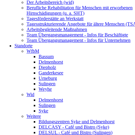
Der Arbeitsbereich (wid)
Berufliche Rehabilitation für Menschen mit erworbenen
Hirnschädigungen (u. a. SHT)
Tagesförderstätte an Werkstatt
Tagesstrukturierende Angebote für ältere Menschen (TS
Arbeitsbegleitende Maßnahmen
Team Übergangsmanagement - Infos für Beschäftigte
Team Übergangsmanagement - Infos für Unternehmen
Standorte
WfbM
Bassum
Delmenhorst
Diepholz
Ganderkesee
Urneburg
Sulingen
Weyhe
Wid
Delmenhorst
Sulingen
Syke
Weitere
Bildungszentren Syke und Delmenhorst
DELCASY - Café und Bistro (Syke)
DELSUL - Café und Bistro (Sulingen)