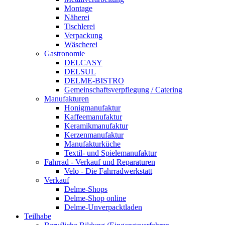
Montage
Näherei
Tischlerei
Verpackung
Wäscherei
Gastronomie
DELCASY
DELSUL
DELME-BISTRO
Gemeinschaftsverpflegung / Catering
Manufakturen
Honigmanufaktur
Kaffeemanufaktur
Keramikmanufaktur
Kerzenmanufaktur
Manufakturküche
Textil- und Spielemanufaktur
Fahrrad - Verkauf und Reparaturen
Velo - Die Fahrradwerkstatt
Verkauf
Delme-Shops
Delme-Shop online
Delme-Unverpacktladen
Teilhabe