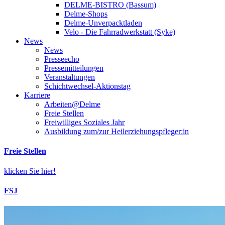
DELME-BISTRO (Bassum)
Delme-Shops
Delme-Unverpacktladen
Velo - Die Fahrradwerkstatt (Syke)
News
News
Presseecho
Pressemitteilungen
Veranstaltungen
Schichtwechsel-Aktionstag
Karriere
Arbeiten@Delme
Freie Stellen
Freiwilliges Soziales Jahr
Ausbildung zum/zur Heilerziehungspfleger:in
Freie Stellen
klicken Sie hier!
FSJ