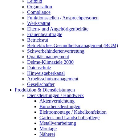
Leitbild
Organisation
Compliance
Funktionsstellen / Ansprechpersonen
Werkstattrat
Eltern- und Angehörigenbeiräte
Frauenbeauftragte
Betriebsrat
Betriebliches Gesundheitsmanagement (BGM)
Schwerbehindertenvertretung
Qualitätsmanagement
Delme-Klimaziele 2030
Datenschutz
Hinweisgeberkanal
Arbeitsschutzmanagement
Gesellschafter
Produktion & Dienstleistungen
Dienstleistungen / Handwerk
Aktenvernichtung
Bürodienstleistungen
Elektromontage / Kabelkonfektion
Garten- und Landschaftspflege
Metallverarbeitung
Montage
Näherei