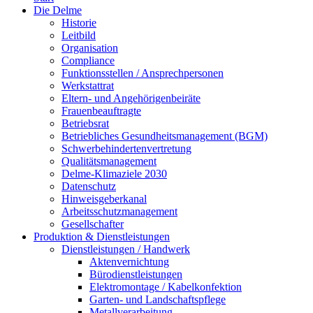
Die Delme
Historie
Leitbild
Organisation
Compliance
Funktionsstellen / Ansprechpersonen
Werkstattrat
Eltern- und Angehörigenbeiräte
Frauenbeauftragte
Betriebsrat
Betriebliches Gesundheitsmanagement (BGM)
Schwerbehindertenvertretung
Qualitätsmanagement
Delme-Klimaziele 2030
Datenschutz
Hinweisgeberkanal
Arbeitsschutzmanagement
Gesellschafter
Produktion & Dienstleistungen
Dienstleistungen / Handwerk
Aktenvernichtung
Bürodienstleistungen
Elektromontage / Kabelkonfektion
Garten- und Landschaftspflege
Metallverarbeitung