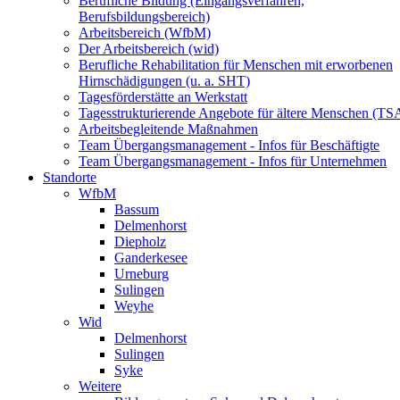
Berufliche Bildung (Eingangsverfahren,
Berufsbildungsbereich)
Arbeitsbereich (WfbM)
Der Arbeitsbereich (wid)
Berufliche Rehabilitation für Menschen mit erworbenen
Hirnschädigungen (u. a. SHT)
Tagesförderstätte an Werkstatt
Tagesstrukturierende Angebote für ältere Menschen (TS
Arbeitsbegleitende Maßnahmen
Team Übergangsmanagement - Infos für Beschäftigte
Team Übergangsmanagement - Infos für Unternehmen
Standorte
WfbM
Bassum
Delmenhorst
Diepholz
Ganderkesee
Urneburg
Sulingen
Weyhe
Wid
Delmenhorst
Sulingen
Syke
Weitere