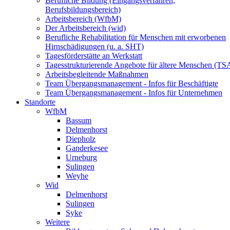
Berufliche Bildung (Eingangsverfahren,
Berufsbildungsbereich)
Arbeitsbereich (WfbM)
Der Arbeitsbereich (wid)
Berufliche Rehabilitation für Menschen mit erworbenen
Hirnschädigungen (u. a. SHT)
Tagesförderstätte an Werkstatt
Tagesstrukturierende Angebote für ältere Menschen (TS
Arbeitsbegleitende Maßnahmen
Team Übergangsmanagement - Infos für Beschäftigte
Team Übergangsmanagement - Infos für Unternehmen
Standorte
WfbM
Bassum
Delmenhorst
Diepholz
Ganderkesee
Urneburg
Sulingen
Weyhe
Wid
Delmenhorst
Sulingen
Syke
Weitere