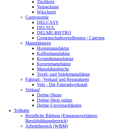
Tischlerei
Verpackung
Wäscherei
Gastronomie
DELCASY
DELSUL
DELME-BISTRO
Gemeinschaftsverpflegung / Catering
Manufakturen
Honigmanufaktur
Kaffeemanufaktur
Keramikmanufaktur
Kerzenmanufaktur
Manufakturküche
Textil- und Spielemanufaktur
Fahrrad - Verkauf und Reparaturen
Velo - Die Fahrradwerkstatt
Verkauf
Delme-Shops
Delme-Shop online
Delme-Unverpacktladen
Teilhabe
Berufliche Bildung (Eingangsverfahren,
Berufsbildungsbereich)
Arbeitsbereich (WfbM)