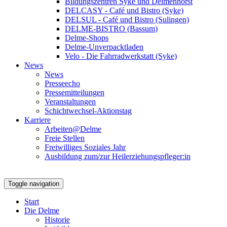
Bildungszentren Syke und Delmenhorst
DELCASY - Café und Bistro (Syke)
DELSUL - Café und Bistro (Sulingen)
DELME-BISTRO (Bassum)
Delme-Shops
Delme-Unverpacktladen
Velo - Die Fahrradwerkstatt (Syke)
News
News
Presseecho
Pressemitteilungen
Veranstaltungen
Schichtwechsel-Aktionstag
Karriere
Arbeiten@Delme
Freie Stellen
Freiwilliges Soziales Jahr
Ausbildung zum/zur Heilerziehungspfleger:in
Toggle navigation
Start
Die Delme
Historie