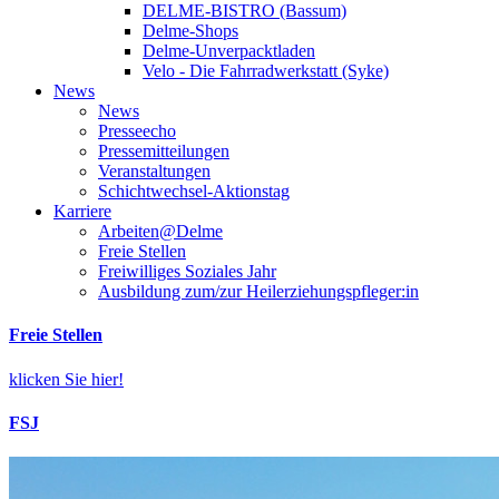
DELME-BISTRO (Bassum)
Delme-Shops
Delme-Unverpacktladen
Velo - Die Fahrradwerkstatt (Syke)
News
News
Presseecho
Pressemitteilungen
Veranstaltungen
Schichtwechsel-Aktionstag
Karriere
Arbeiten@Delme
Freie Stellen
Freiwilliges Soziales Jahr
Ausbildung zum/zur Heilerziehungspfleger:in
Freie Stellen
klicken Sie hier!
FSJ