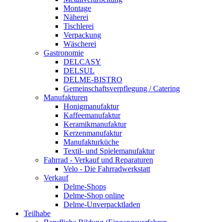
Montage
Näherei
Tischlerei
Verpackung
Wäscherei
Gastronomie
DELCASY
DELSUL
DELME-BISTRO
Gemeinschaftsverpflegung / Catering
Manufakturen
Honigmanufaktur
Kaffeemanufaktur
Keramikmanufaktur
Kerzenmanufaktur
Manufakturküche
Textil- und Spielemanufaktur
Fahrrad - Verkauf und Reparaturen
Velo - Die Fahrradwerkstatt
Verkauf
Delme-Shops
Delme-Shop online
Delme-Unverpacktladen
Teilhabe