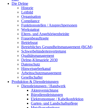
Die Delme
Historie
Leitbild
Organisation
Compliance
Funktionsstellen / Ansprechpersonen
Werkstattrat
Eltern- und Angehörigenbeiräte
Frauenbeauftragte
Betriebsrat
Betriebliches Gesundheitsmanagement (BGM)
Schwerbehindertenvertretung
Qualitätsmanagement
Delme-Klimaziele 2030
Datenschutz
Hinweisgeberkanal
Arbeitsschutzmanagement
Gesellschafter
Produktion & Dienstleistungen
Dienstleistungen / Handwerk
Aktenvernichtung
Bürodienstleistungen
Elektromontage / Kabelkonfektion
Garten- und Landschaftspflege
Metallverarbeitung