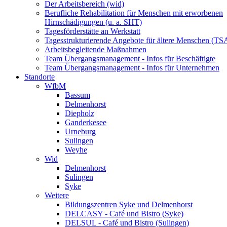
Der Arbeitsbereich (wid)
Berufliche Rehabilitation für Menschen mit erworbenen
Hirnschädigungen (u. a. SHT)
Tagesförderstätte an Werkstatt
Tagesstrukturierende Angebote für ältere Menschen (TS
Arbeitsbegleitende Maßnahmen
Team Übergangsmanagement - Infos für Beschäftigte
Team Übergangsmanagement - Infos für Unternehmen
Standorte
WfbM
Bassum
Delmenhorst
Diepholz
Ganderkesee
Urneburg
Sulingen
Weyhe
Wid
Delmenhorst
Sulingen
Syke
Weitere
Bildungszentren Syke und Delmenhorst
DELCASY - Café und Bistro (Syke)
DELSUL - Café und Bistro (Sulingen)