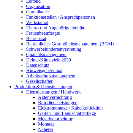
Leitbild
Organisation
Compliance
Funktionsstellen / Ansprechpersonen
Werkstattrat
Eltern- und Angehörigenbeiräte
Frauenbeauftragte
Betriebsrat
Betriebliches Gesundheitsmanagement (BGM)
Schwerbehindertenvertretung
Qualitätsmanagement
Delme-Klimaziele 2030
Datenschutz
Hinweisgeberkanal
Arbeitsschutzmanagement
Gesellschafter
Produktion & Dienstleistungen
Dienstleistungen / Handwerk
Aktenvernichtung
Bürodienstleistungen
Elektromontage / Kabelkonfektion
Garten- und Landschaftspflege
Metallverarbeitung
Montage
Näherei