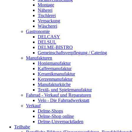
Montage
Näherei
Tischlerei
Verpackung
Wäscherei
Gastronomie
DELCASY
DELSUL
DELME-BISTRO
Gemeinschaftsverpflegung / Catering
Manufakturen
Honigmanufaktur
Kaffeemanufaktur
Keramikmanufaktur
Kerzenmanufaktur
Manufakturküche
Textil- und Spielemanufaktur
Fahrrad - Verkauf und Reparaturen
Velo - Die Fahrradwerkstatt
Verkauf
Delme-Shops
Delme-Shop online
Delme-Unverpacktladen
Teilhabe