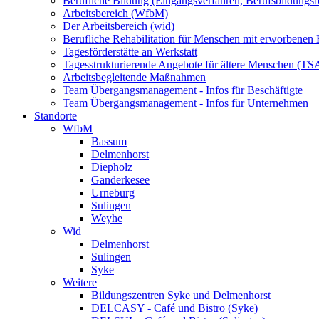
Berufliche Bildung (Eingangsverfahren, Berufsbildungsb
Arbeitsbereich (WfbM)
Der Arbeitsbereich (wid)
Berufliche Rehabilitation für Menschen mit erworbenen
Tagesförderstätte an Werkstatt
Tagesstrukturierende Angebote für ältere Menschen (TS
Arbeitsbegleitende Maßnahmen
Team Übergangsmanagement - Infos für Beschäftigte
Team Übergangsmanagement - Infos für Unternehmen
Standorte
WfbM
Bassum
Delmenhorst
Diepholz
Ganderkesee
Urneburg
Sulingen
Weyhe
Wid
Delmenhorst
Sulingen
Syke
Weitere
Bildungszentren Syke und Delmenhorst
DELCASY - Café und Bistro (Syke)