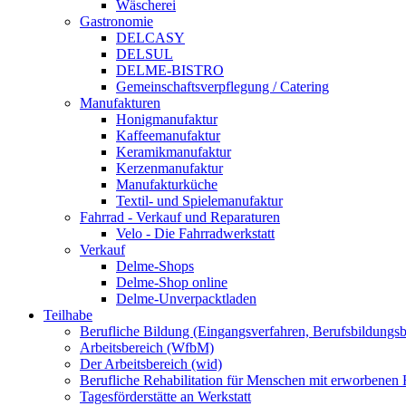
Wäscherei
Gastronomie
DELCASY
DELSUL
DELME-BISTRO
Gemeinschaftsverpflegung / Catering
Manufakturen
Honigmanufaktur
Kaffeemanufaktur
Keramikmanufaktur
Kerzenmanufaktur
Manufakturküche
Textil- und Spielemanufaktur
Fahrrad - Verkauf und Reparaturen
Velo - Die Fahrradwerkstatt
Verkauf
Delme-Shops
Delme-Shop online
Delme-Unverpacktladen
Teilhabe
Berufliche Bildung (Eingangsverfahren, Berufsbildungsb
Arbeitsbereich (WfbM)
Der Arbeitsbereich (wid)
Berufliche Rehabilitation für Menschen mit erworbenen
Tagesförderstätte an Werkstatt