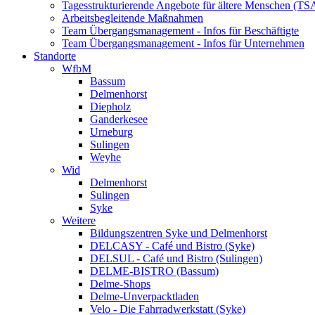
Tagesstrukturierende Angebote für ältere Menschen (TS
Arbeitsbegleitende Maßnahmen
Team Übergangsmanagement - Infos für Beschäftigte
Team Übergangsmanagement - Infos für Unternehmen
Standorte
WfbM
Bassum
Delmenhorst
Diepholz
Ganderkesee
Urneburg
Sulingen
Weyhe
Wid
Delmenhorst
Sulingen
Syke
Weitere
Bildungszentren Syke und Delmenhorst
DELCASY - Café und Bistro (Syke)
DELSUL - Café und Bistro (Sulingen)
DELME-BISTRO (Bassum)
Delme-Shops
Delme-Unverpacktladen
Velo - Die Fahrradwerkstatt (Syke)