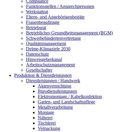
Compliance
Funktionsstellen / Ansprechpersonen
Werkstattrat
Eltern- und Angehörigenbeiräte
Frauenbeauftragte
Betriebsrat
Betriebliches Gesundheitsmanagement (BGM)
Schwerbehindertenvertretung
Qualitätsmanagement
Delme-Klimaziele 2030
Datenschutz
Hinweisgeberkanal
Arbeitsschutzmanagement
Gesellschafter
Produktion & Dienstleistungen
Dienstleistungen / Handwerk
Aktenvernichtung
Bürodienstleistungen
Elektromontage / Kabelkonfektion
Garten- und Landschaftspflege
Metallverarbeitung
Montage
Näherei
Tischlerei
Verpackung