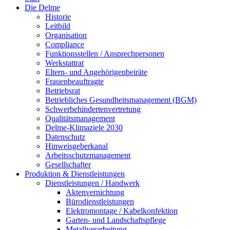
Die Delme
Historie
Leitbild
Organisation
Compliance
Funktionsstellen / Ansprechpersonen
Werkstattrat
Eltern- und Angehörigenbeiräte
Frauenbeauftragte
Betriebsrat
Betriebliches Gesundheitsmanagement (BGM)
Schwerbehindertenvertretung
Qualitätsmanagement
Delme-Klimaziele 2030
Datenschutz
Hinweisgeberkanal
Arbeitsschutzmanagement
Gesellschafter
Produktion & Dienstleistungen
Dienstleistungen / Handwerk
Aktenvernichtung
Bürodienstleistungen
Elektromontage / Kabelkonfektion
Garten- und Landschaftspflege
Metallverarbeitung