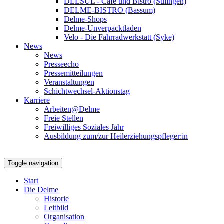
DELSUL - Café und Bistro (Sulingen)
DELME-BISTRO (Bassum)
Delme-Shops
Delme-Unverpacktladen
Velo - Die Fahrradwerkstatt (Syke)
News
News
Presseecho
Pressemitteilungen
Veranstaltungen
Schichtwechsel-Aktionstag
Karriere
Arbeiten@Delme
Freie Stellen
Freiwilliges Soziales Jahr
Ausbildung zum/zur Heilerziehungspfleger:in
Toggle navigation
Start
Die Delme
Historie
Leitbild
Organisation