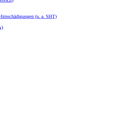
ereich)
 Hirnschädigungen (u. a. SHT)
A)